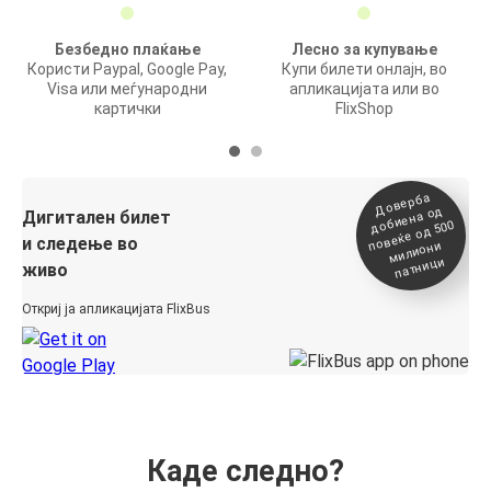
Безбедно плаќање
Лесно за купување
Користи Paypal, Google Pay,
Купи билети онлајн, во
Visa или меѓународни
апликацијата или во
картички
FlixShop
Доверба
добиена о
повеќе о
д
Дигитален билет
д 500
и следење во
милиони
патници
живо
Откриј ја апликацијата FlixBus
Каде следно?