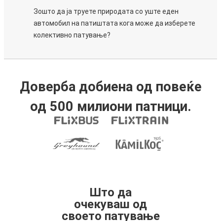
Зошто да ја труете природата со уште еден
автомобил на патиштата кога може да изберете
колективно патување?
Доверба добиена од повеќе
од 500 милиони патници.
Што да
очекуваш од
своето патување