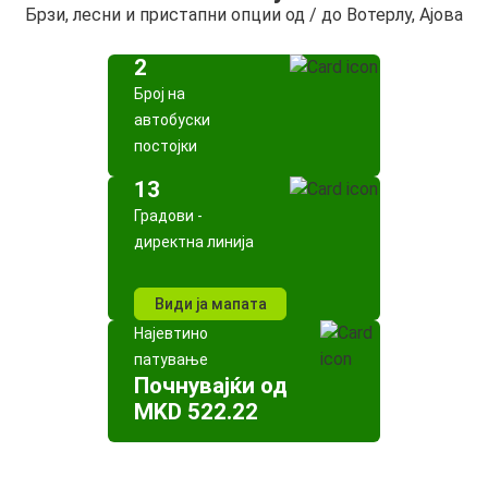
Брзи, лесни и пристапни опции од / до Вотерлу, Ајова
2
Број на
автобуски
постојки
13
Градови -
директна линија
Види ја мапата
Најевтино
патување
Почнувајќи од
MKD 522.22