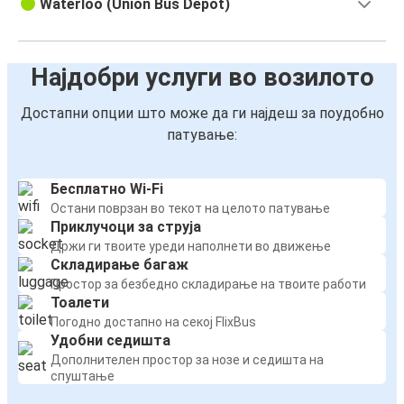
Waterloo (Union Bus Depot)
Најдобри услуги во возилото
Достапни опции што може да ги најдеш за поудобно
патување:
Бесплатно Wi-Fi
Остани поврзан во текот на целото патување
Приклучоци за струја
Држи ги твоите уреди наполнети во движење
Складирање багаж
Простор за безбедно складирање на твоите работи
Тоалети
Погодно достапно на секој FlixBus
Удобни седишта
Дополнителен простор за нозе и седишта на
спуштање