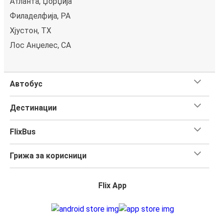
Атланта, Џорџија
Филаделфија, PA
Хјустон, TX
Лос Анџелес, CA
Автобус
Дестинации
FlixBus
Грижа за корисници
Flix App