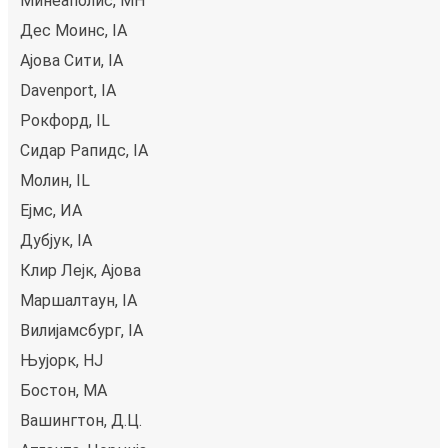
Минеаполис, МН
Дес Моинс, IA
Ајова Сити, IA
Davenport, IA
Рокфорд, IL
Сидар Рапидс, IA
Молин, IL
Ејмс, ИА
Дубјук, IA
Клир Лејк, Ајова
Маршалтаун, IA
Вилијамсбург, IA
Њујорк, НЈ
Бостон, MA
Вашингтон, Д.Ц.