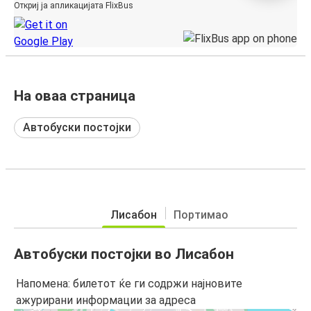
Откриј ја апликацијата FlixBus
На оваа страница
Автобуски постојки
Лисабон
Портимао
Автобуски постојки во Лисабон
Напомена: билетот ќе ги содржи најновите
ажурирани информации за адреса