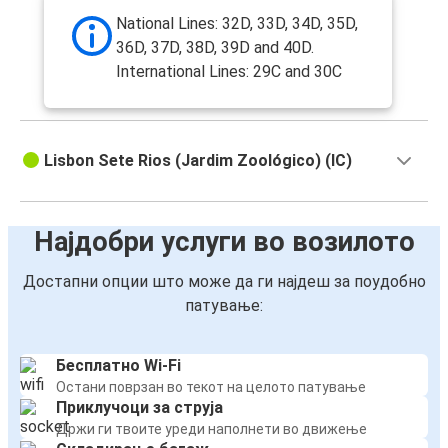
National Lines: 32D, 33D, 34D, 35D,
36D, 37D, 38D, 39D and 40D.
International Lines: 29C and 30C
Lisbon Sete Rios (Jardim Zoológico) (IC)
Најдобри услуги во возилото
Достапни опции што може да ги најдеш за поудобно
патување:
Бесплатно Wi-Fi
Остани поврзан во текот на целото патување
Приклучоци за струја
Држи ги твоите уреди наполнети во движење