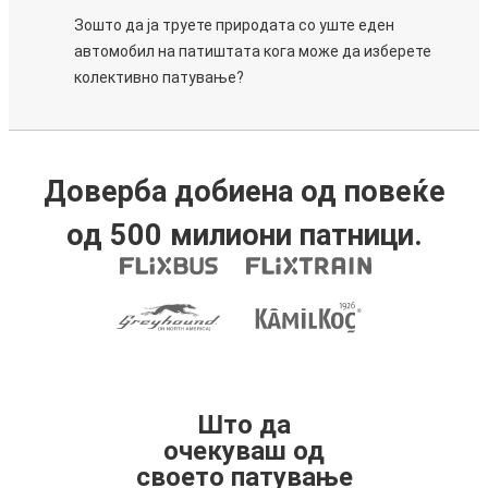
Зошто да ја труете природата со уште еден
автомобил на патиштата кога може да изберете
колективно патување?
Доверба добиена од повеќе
од 500 милиони патници.
Што да
очекуваш од
своето патување