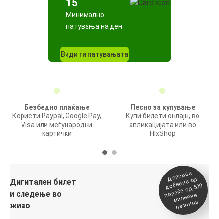
15
Минимално
патувања на ден
Види ги патувањата
Безбедно плаќање
Лесно за купување
Користи Paypal, Google Pay,
Купи билети онлајн, во
Visa или меѓународни
апликацијата или во
картички
FlixShop
Доверба
добиена о
повеќе о
д
Дигитален билет
д 500
и следење во
милиони
патници
живо