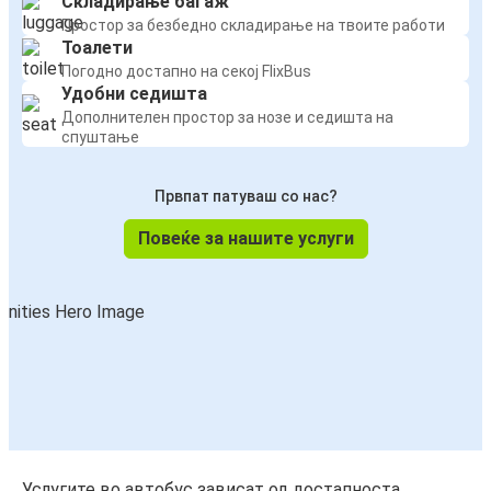
Складирање багаж
Простор за безбедно складирање на твоите работи
Тоалети
Погодно достапно на секој FlixBus
Удобни седишта
Дополнителен простор за нозе и седишта на
спуштање
Првпат патуваш со нас?
Повеќе за нашите услуги
Услугите во автобус зависат од достапноста