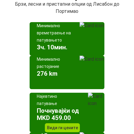
Брзи, лесни и пристапни опции од Лисабон до
Портимао
Минимално
времетраење на
патувањето
3ч. 10мин.
Минимално
растојание
276 km
Најевтино
патување
Почнувајќи од
MKD 459.00
Види ги цените