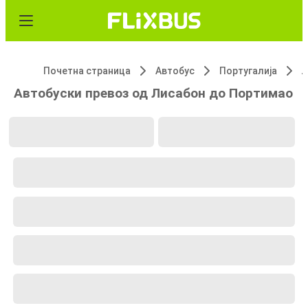
Почетна страница
Автобус
Португалија
Л
Автобуски превоз од Лисабон до Портимао