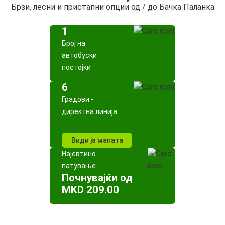
Брзи, лесни и пристапни опции од / до Бачка Паланка
1
Број на
автобуски
постојки
6
Градови -
директна линија
Види ја мапата
Најевтино
патување
Почнувајќи од
MKD 209.00