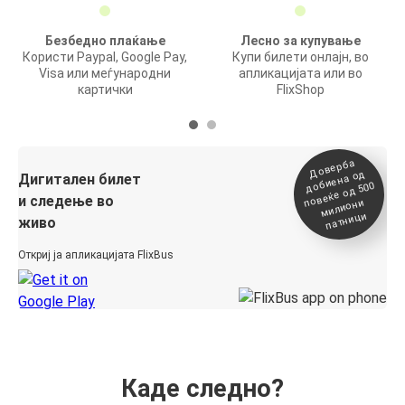
Безбедно плаќање
Лесно за купување
Користи Paypal, Google Pay,
Купи билети онлајн, во
Visa или меѓународни
апликацијата или во
картички
FlixShop
Доверба
добиена о
повеќе о
д
Дигитален билет
д 500
и следење во
милиони
патници
живо
Откриј ја апликацијата FlixBus
Каде следно?