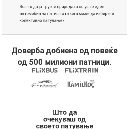
Зошто да ја труете природата со уште еден
автомобил на патиштата кога може да изберете
колективно патување?
Доверба добиена од повеќе
од 500 милиони патници.
Што да
очекуваш од
своето патување