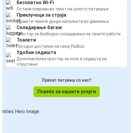
Бесплатно Wi-Fi
Остани поврзан во текот на целото патување
Приклучоци за струја
Држи ги твоите уреди наполнети во движење
Складирање багаж
Простор за безбедно складирање на твоите работи
Тоалети
Погодно достапно на секој FlixBus
Удобни седишта
Дополнителен простор за нозе и седишта на
спуштање
Првпат патуваш со нас?
Повеќе за нашите услуги