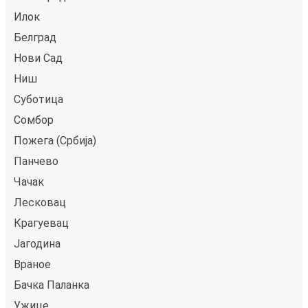
Илок
Белград
Нови Сад
Ниш
Суботица
Сомбор
Пожега (Србија)
Панчево
Чачак
Лесковац
Крагуевац
Јагодина
Враное
Бачка Паланка
Ужице