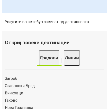
Услугите во автобус зависат од достапноста
Откриј повеќе дестинации
Градови
Линии
Загреб
Славонски Брод
Винковци
Ѓаково
Нова Градишка