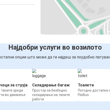
Најдобри услуги во возилото
стапни опции што може да ги најдеш за поудобно патува
чоци за струја
Складирање багаж
Тоалети
 твоите уреди
Простор за безбедно
Погодно достапно н
ети во движење
складирање на твоите
FlixBus
работи