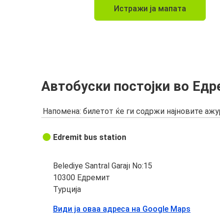
Истражи ја мапата
Автобуски постојки во Ед
Напомена: билетот ќе ги содржи најновите аж
Edremit bus station
Belediye Santral Garajı No:15
10300 Едремит
Турција
Види ја оваа адреса на Google Maps