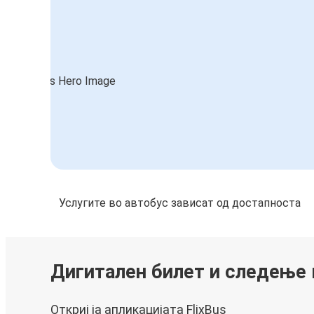
Услугите во автобус зависат од достапноста
Дигитален билет и следење
Откриј ја апликацијата FlixBus