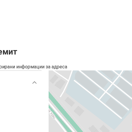
ремит
урирани информации за адреса