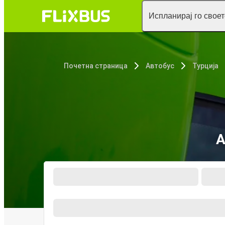
Испланирај го свое
Почетна страница
Автобус
Турција
А