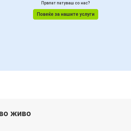
Првпат патуваш со нас?
Повеќе за нашите услуги
 во живо