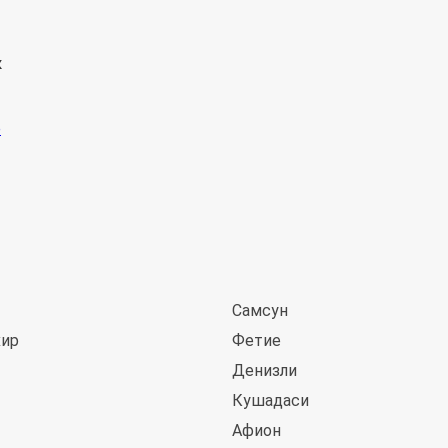
к
Самсун
хир
Фетие
Денизли
Кушадаси
Афион