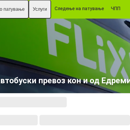
Следење на патување
ЧПП
то патување
Услуги
втобуски превоз кон и од Едрем