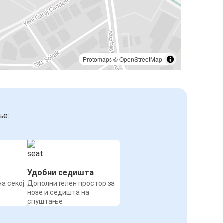
Protomaps
©
OpenStreetMap
ње:
Удобни седишта
а секој
Дополнителен простор за
нозе и седишта на
спуштање