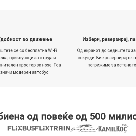
Удобност во движење
Избери, резервирај, па
штете се со бесплатна Wi-Fi
Од екранот до седиштето за
ежа, приклучоци за струја и
секунди. Вие резервирајте, н
нителен простор за нозе. Тоа
погрижиме за останато
значи модерен автобус.
иена од повеќе од 500 мили