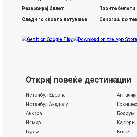
Резервирај билет
Твоите билети
Следи го своето патување
Секогаш во те
Откриј повеќе дестинации
Истанбул Европа
Анталија
Истанбул Анадолу
Ескише
Анкара
Бодрум
Измир
Кајсери
Бурса
Коња