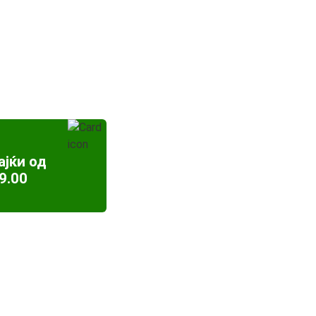
ајќи од
9.00