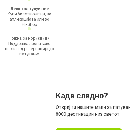
Лесно за купување
Купи билети онлајн, во
апликацијата или во
FlixShop
Грижа за корисници
Поддршка лесна како
песна, од резервација до
патување
Каде следно?
Откриј ги нашите мапи за патува
8000 дестинации низ светот.