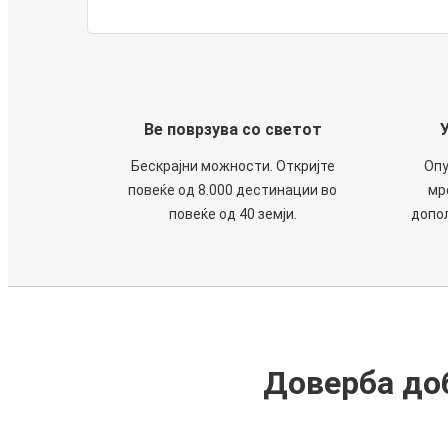
Ве поврзува со светот
Бескрајни можности. Откријте
Опу
повеќе од 8.000 дестинации во
мр
повеќе од 40 земји.
допол
Доверба доб