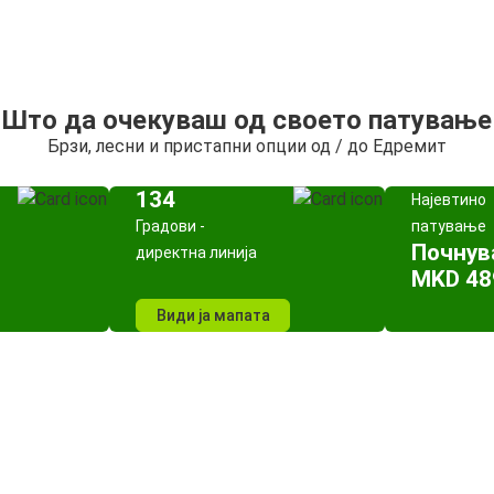
Што да очекуваш од своето патување
Брзи, лесни и пристапни опции од / до Едремит
134
Најевтино
Градови -
патување
Почнув
директна линија
MKD 48
Види ја мапата