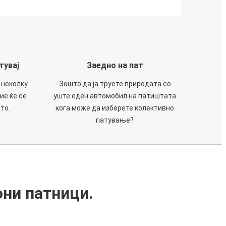
тувај
Заедно на пат
 неколку
Зошто да ја труете природата со
ие ќе се
уште еден автомобил на патиштата
то.
кога може да изберете колективно
патување?
они патници.