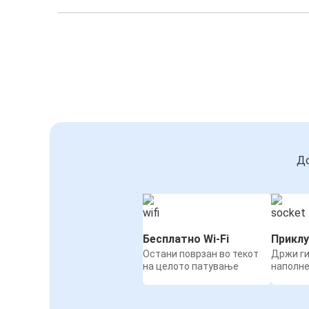
До
Бесплатно Wi-Fi
Приклу
Остани поврзан во текот
Држи ги
на целото патување
наполн