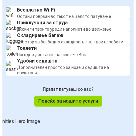
Бесплатно Wi-Fi
Остани поврзан во текот на целото патување
Приклучоци за струја
Држи ги твоите уреди наполнети во движење
Складирање багаж
Простор за безбедно складирање на твоите работи
Тоалети
Погодно достапно на секој FlixBus
Удобни седишта
Дополнителен простор за нозе и седишта на
спуштање
Првпат патуваш со нас?
Повеќе за нашите услуги