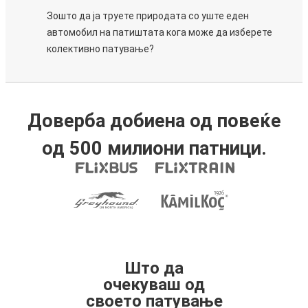
Зошто да ја труете природата со уште еден
автомобил на патиштата кога може да изберете
колективно патување?
Доверба добиена од повеќе
од 500 милиони патници.
Што да
очекуваш од
своето патување