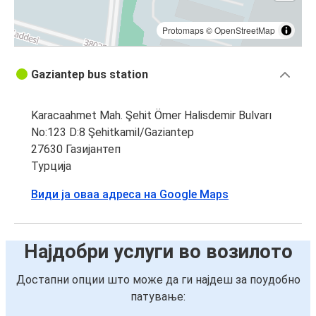
Protomaps
©
OpenStreetMap
Gaziantep bus station
Karacaahmet Mah. Şehit Ömer Halisdemir Bulvarı
No:123 D:8 Şehitkamil/Gaziantep
27630 Газијантеп
Турција
Види ја оваа адреса на Google Maps
Најдобри услуги во возилото
Достапни опции што може да ги најдеш за поудобно
патување: