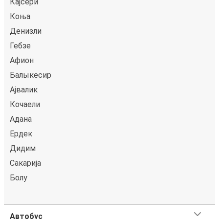
Кајсери
Коња
Денизли
Гебзе
Афион
Балыкесир
Ajвалик
Кoчаели
Адана
Ердек
Дидим
Сакарија
Болу
Автобус