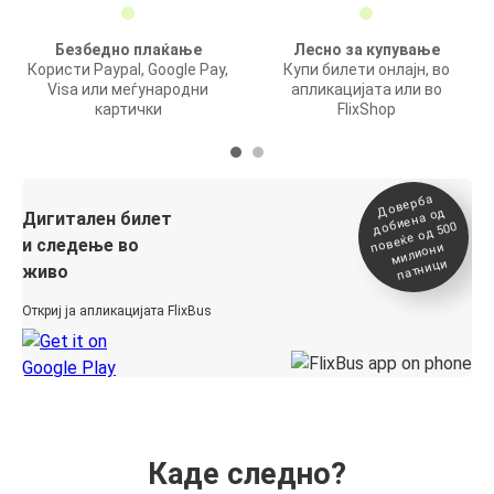
Безбедно плаќање
Лесно за купување
Користи Paypal, Google Pay,
Купи билети онлајн, во
Visa или меѓународни
апликацијата или во
картички
FlixShop
Доверба
добиена о
повеќе о
д
Дигитален билет
д 500
и следење во
милиони
патници
живо
Откриј ја апликацијата FlixBus
Каде следно?