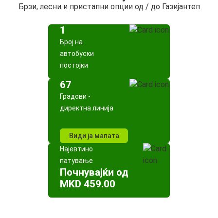
Брзи, лесни и пристапни опции од / до Газијантеп
1
Број на
автобуски
постојки
67
Градови -
директна линија
Види ја мапата
Најевтино
патување
Почнувајќи од
MKD 459.00