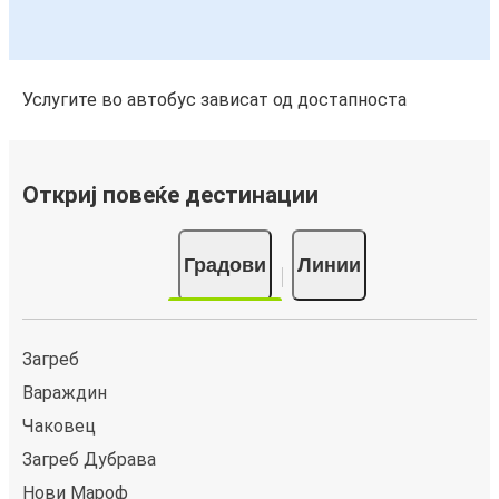
Услугите во автобус зависат од достапноста
Откриј повеќе дестинации
Градови
Линии
Загреб
Вараждин
Чаковец
Загреб Дубрава
Нови Марoф