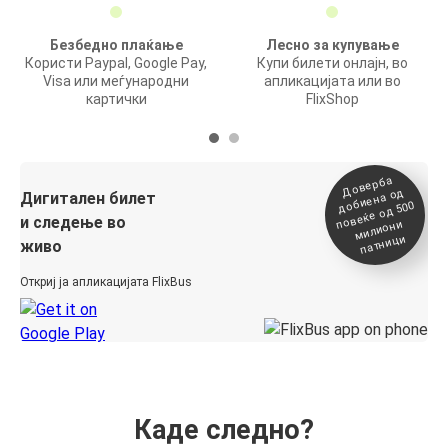
Безбедно плаќање
Лесно за купување
Користи Paypal, Google Pay,
Купи билети онлајн, во
Visa или меѓународни
апликацијата или во
картички
FlixShop
Доверба
добиена о
повеќе о
д
Дигитален билет
д 500
и следење во
милиони
патници
живо
Откриј ја апликацијата FlixBus
Каде следно?