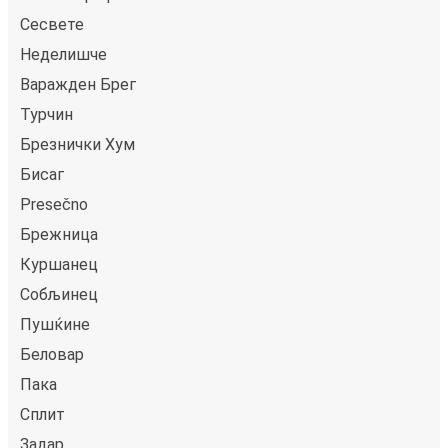
Сесвете
Неделишче
Варажден Брег
Турчин
Брезнички Хум
Бисаг
Presečno
Брежница
Куршанец
Собљинец
Пушќине
Беловар
Пака
Сплит
Задар