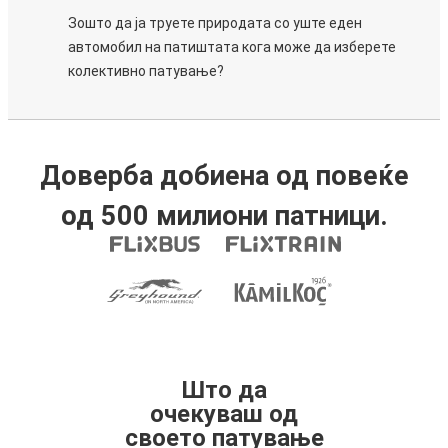
Зошто да ја труете природата со уште еден
автомобил на патиштата кога може да изберете
колективно патување?
Доверба добиена од повеќе
од 500 милиони патници.
Што да
очекуваш од
своето патување