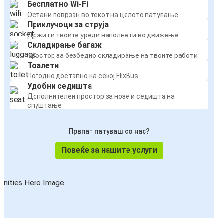
Бесплатно Wi-Fi
Остани поврзан во текот на целото патување
Приклучоци за струја
Држи ги твоите уреди наполнети во движење
Складирање багаж
Простор за безбедно складирање на твоите работи
Тоалети
Погодно достапно на секој FlixBus
Удобни седишта
Дополнителен простор за нозе и седишта на
спуштање
Првпат патуваш со нас?
Повеќе за нашите услуги