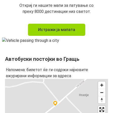
Откриј ги нашите мапи за патување со
преку 8000 дестинации низ светот.
Истражи ја мапата
Автобуски постојки во Гращь
Напомена: билетот ќе ги содржи најновите
ажурирани информации за адреса