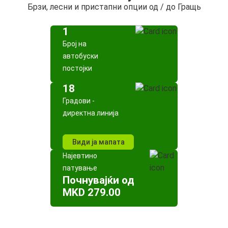
Брзи, лесни и пристапни опции од / до Гращь
1
Број на
автобуски
постојки
18
Градови -
директна линија
Види ја мапата
Најевтино
патување
Почнувајќи од
MKD 279.00