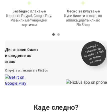
Безбедно плаќање
Лесно за купување
Користи Paypal, Google Pay,
Купи билети онлајн, во
Visa или меѓународни
апликацијата или во
картички
FlixShop
Доверба
добиена о
повеќе о
д
Дигитален билет
д 500
и следење во
милиони
патници
живо
Откриј ја апликацијата FlixBus
Каде следно?