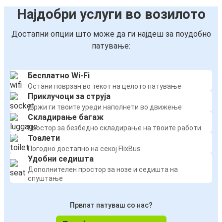
Најдобри услуги во возилото
Достапни опции што може да ги најдеш за поудобно
патување:
Бесплатно Wi-Fi
Остани поврзан во текот на целото патување
Приклучоци за струја
Држи ги твоите уреди наполнети во движење
Складирање багаж
Простор за безбедно складирање на твоите работи
Тоалети
Погодно достапно на секој FlixBus
Удобни седишта
Дополнителен простор за нозе и седишта на
спуштање
Првпат патуваш со нас?