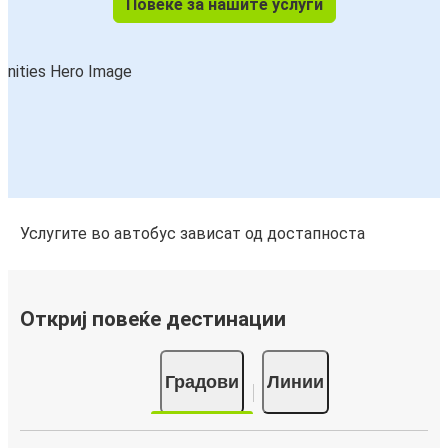
Повеќе за нашите услуги
Услугите во автобус зависат од достапноста
Откриј повеќе дестинации
Градови
Линии