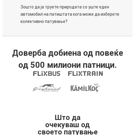
Зошто да ја труете природата со уште еден
автомобил на патиштата кога може да изберете
колективно патување?
Доверба добиена од повеќе
од 500 милиони патници.
Што да
очекуваш од
своето патување