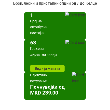
Брзи, лесни и пристапни опции од / до Келце
1
Број на
автобуски
постојки
63
Градови -
директна линија
Види ја мапата
Најевтино
патување
Почнувајќи од
MKD 239.00