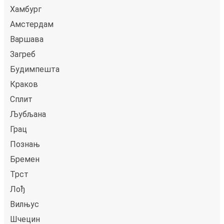
Хамбург
Амстердам
Варшава
Загреб
Будимпешта
Краков
Сплит
Љубљана
Грац
Познањ
Бремен
Трст
Лођ
Вилњус
Шчецин