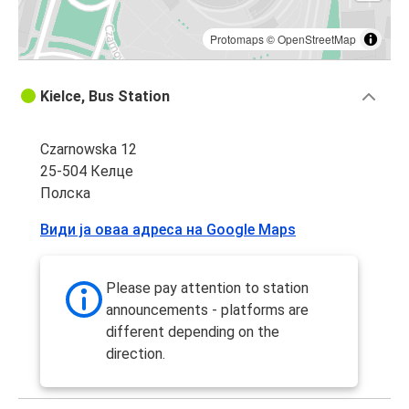
Protomaps
©
OpenStreetMap
Kielce, Bus Station
Czarnowska 12
25-504 Келце
Полска
Види ја оваа адреса на Google Maps
Please pay attention to station
announcements - platforms are
different depending on the
direction.