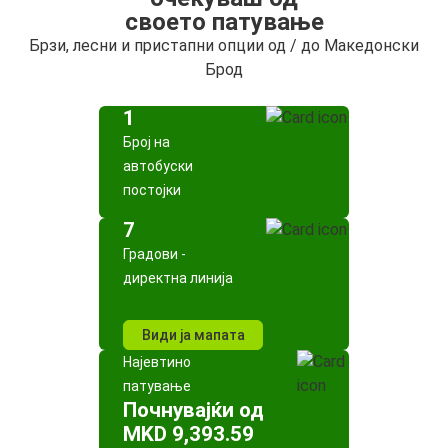
своето патување
Брзи, лесни и пристапни опции од / до Македонски
Брод
1
Број на
автобуски
постојки
7
Градови -
директна линија
Види ја мапата
Најевтино
патување
Почнувајќи од
MKD 9,393.59