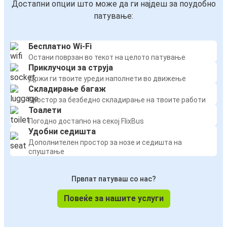
Достапни опции што може да ги најдеш за поудобно
патување:
Бесплатно Wi-Fi
Остани поврзан во текот на целото патување
Приклучоци за струја
Држи ги твоите уреди наполнети во движење
Складирање багаж
Простор за безбедно складирање на твоите работи
Тоалети
Погодно достапно на секој FlixBus
Удобни седишта
Дополнителен простор за нозе и седишта на
спуштање
Првпат патуваш со нас?
Повеќе за нашите услуги