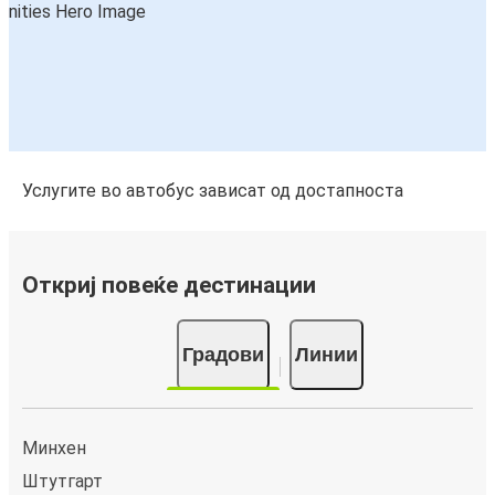
Услугите во автобус зависат од достапноста
Откриј повеќе дестинации
Градови
Линии
Минхен
Штутгарт