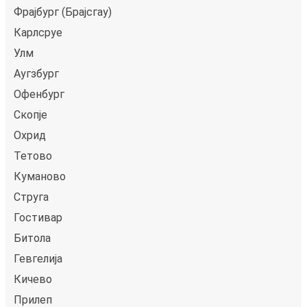
Фрајбург (Брајсгау)
Карлсруе
Улм
Аугзбург
Офенбург
Скопје
Охрид
Тетово
Куманово
Струга
Гостивар
Битола
Гевгелија
Кичево
Прилеп