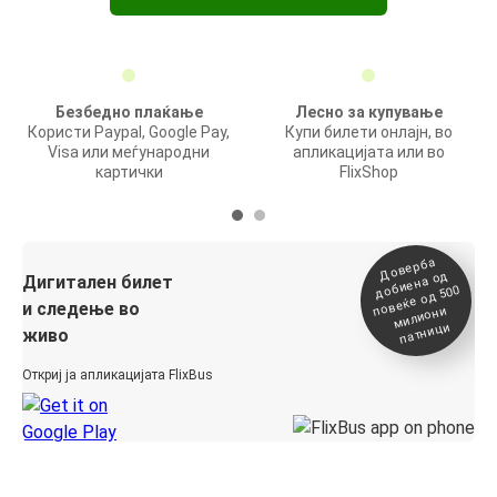
Безбедно плаќање
Лесно за купување
Користи Paypal, Google Pay,
Купи билети онлајн, во
Visa или меѓународни
апликацијата или во
картички
FlixShop
Доверба
добиена о
повеќе о
д
Дигитален билет
д 500
и следење во
милиони
патници
живо
Откриј ја апликацијата FlixBus