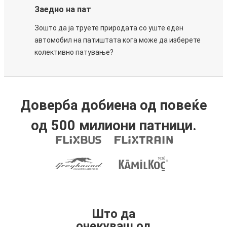
Заедно на пат
Зошто да ја труете природата со уште еден
автомобил на патиштата кога може да изберете
колективно патување?
Доверба добиена од повеќе
од 500 милиони патници.
Што да
очекуваш од