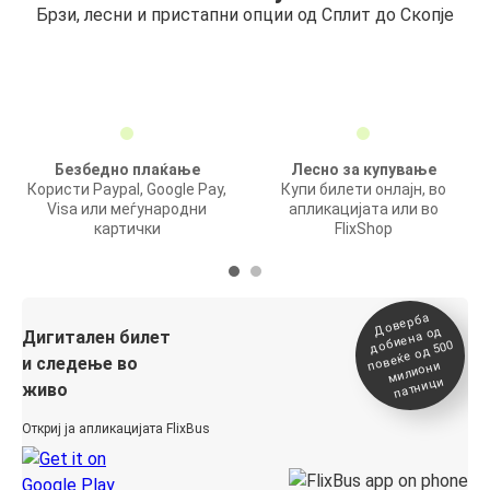
Брзи, лесни и пристапни опции од Сплит до Скопје
Безбедно плаќање
Лесно за купување
Користи Paypal, Google Pay,
Купи билети онлајн, во
Visa или меѓународни
апликацијата или во
картички
FlixShop
Доверба
добиена о
повеќе о
д
Дигитален билет
д 500
и следење во
милиони
патници
живо
Откриј ја апликацијата FlixBus