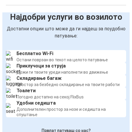
Најдобри услуги во возилото
Достапни опции што може да ги најдеш за поудобно
патување:
Бесплатно Wi-Fi
Остани поврзан во текот на целото патување
Приклучоци за струја
Држи ги твоите уреди наполнети во движење
Складирање багаж
Простор за безбедно складирање на твоите работи
Тоалети
Погодно достапно на секој FlixBus
Удобни седишта
Дополнителен простор за нозе и седишта на
спуштање
Првпат патуваш со нас?