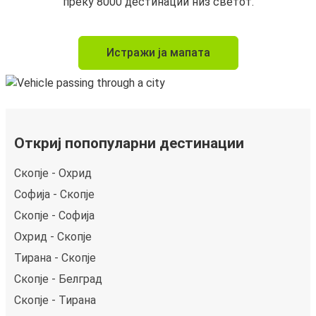
преку 8000 дестинации низ светот.
Истражи ја мапата
Откриј попопуларни дестинации
Скопје - Охрид
Софија - Скопје
Скопје - Софија
Охрид - Скопје
Тирана - Скопје
Скопје - Белград
Скопје - Тирана