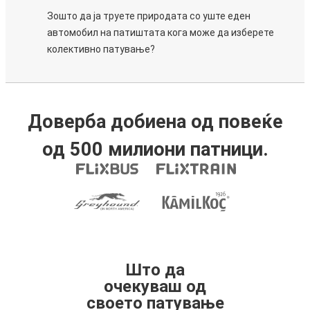
Зошто да ја труете природата со уште еден
автомобил на патиштата кога може да изберете
колективно патување?
Доверба добиена од повеќе
од 500 милиони патници.
Што да
очекуваш од
своето патување