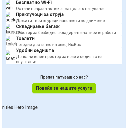
Бесплатно Wi-Fi
Остани поврзан во текот на целото патување
Приклучоци за струја
Држи ги твоите уреди наполнети во движење
Складирање багаж
Простор за безбедно складирање на твоите работи
Тоалети
Погодно достапно на секој FlixBus
Удобни седишта
Дополнителен простор за нозе и седишта на
спуштање
Првпат патуваш со нас?
Повеќе за нашите услуги