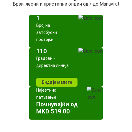
Брзи, лесни и пристапни опции од / до Маnavгat
1
Број на
автобуски
постојки
110
Градови -
директна линија
Види ја мапата
Најевтино
патување
Почнувајќи од
MKD 519.00