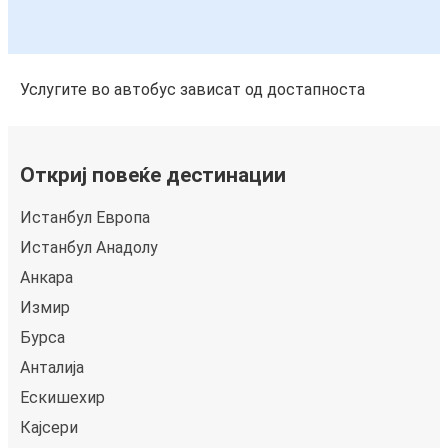
Услугите во автобус зависат од достапноста
Откриј повеќе дестинации
Истанбул Европа
Истанбул Анадолу
Анкара
Измир
Бурса
Анталија
Ескишехир
Кајсери