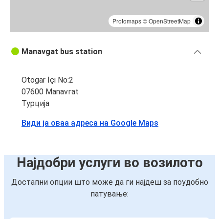
Protomaps
©
OpenStreetMap
Manavgat bus station
Otogar İçi No:2
07600 Маnavгat
Турција
Види ја оваа адреса на Google Maps
Најдобри услуги во возилото
Достапни опции што може да ги најдеш за поудобно
патување: