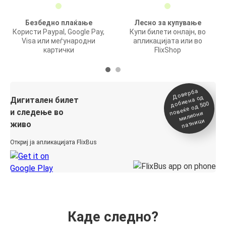
Безбедно плаќање
Лесно за купување
Користи Paypal, Google Pay,
Купи билети онлајн, во
Visa или меѓународни
апликацијата или во
картички
FlixShop
Доверба
добиена о
повеќе о
д
Дигитален билет
д 500
и следење во
милиони
патници
живо
Откриј ја апликацијата FlixBus
Каде следно?