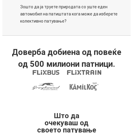
Зошто да ја труете природата со уште еден
автомобил на патиштата кога може да изберете
колективно патување?
Доверба добиена од повеќе
од 500 милиони патници.
Што да
очекуваш од
своето патување