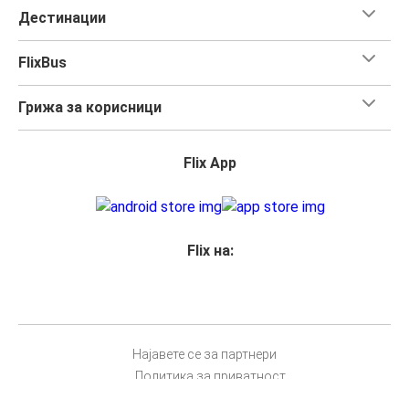
Дестинации
FlixBus
Грижа за корисници
Flix App
Flix на:
Најавете се за партнери
Политика за приватност
Права на патниците
Импресум