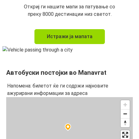
Откриј ги нашите мапи за патување со
преку 8000 дестинации низ светот.
Истражи ја мапата
Автобуски постојки во Маnavгat
Напомена: билетот ќе ги содржи најновите
ажурирани информации за адреса