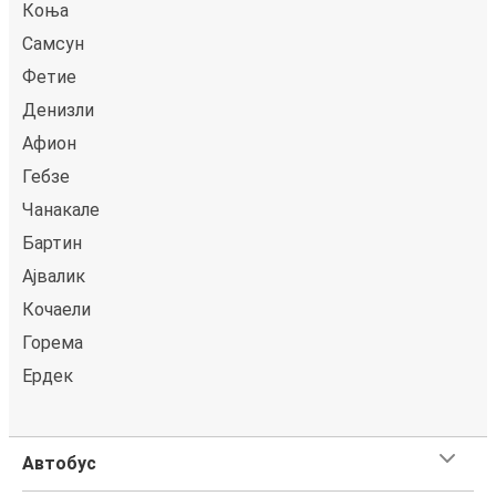
Коња
Самсун
Фетие
Денизли
Афион
Гебзе
Чанакале
Бартин
Ajвалик
Кoчаели
Горема
Ердек
Автобус