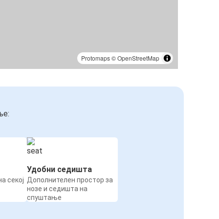
Protomaps
©
OpenStreetMap
ње:
Удобни седишта
а секој
Дополнителен простор за
нозе и седишта на
спуштање