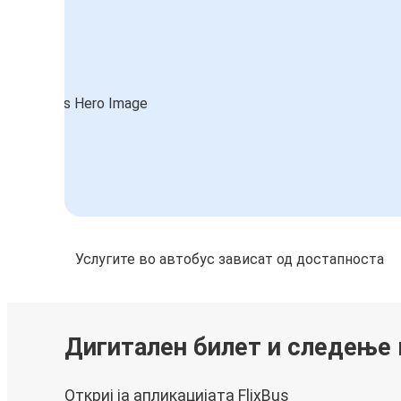
Услугите во автобус зависат од достапноста
Дигитален билет и следење
Откриј ја апликацијата FlixBus