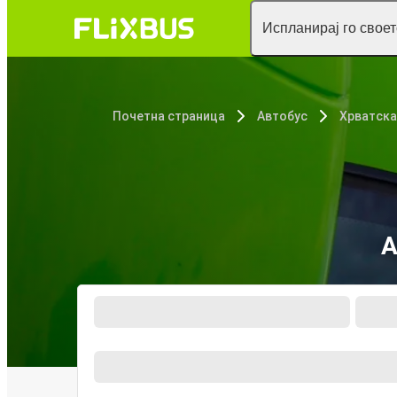
Испланирај го свое
Почетна страница
Автобус
Хрватска
А