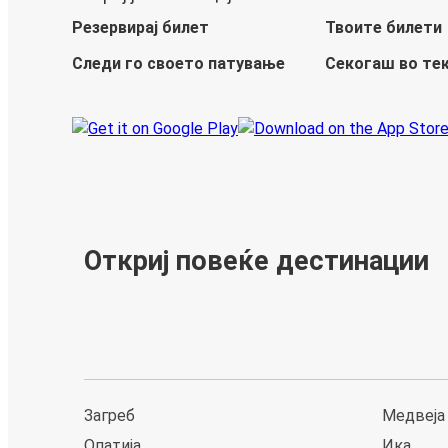
Резервирај билет
Твоите билети
Следи го своето патување
Секогаш во те
Откриј повеќе дестинации
Загреб
Медвеја
Опатија
Ика