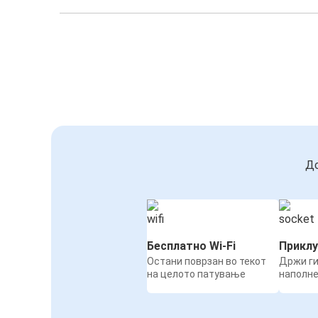
До
Бесплатно Wi-Fi
Приклу
Остани поврзан во текот
Држи ги
на целото патување
наполн