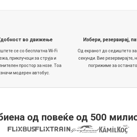
Удобност во движење
Избери, резервирај, па
штете се со бесплатна Wi-Fi
Од екранот до седиштето за
ежа, приклучоци за струја и
секунди. Вие резервирајте, н
нителен простор за нозе. Тоа
погрижиме за останато
значи модерен автобус.
иена од повеќе од 500 мили