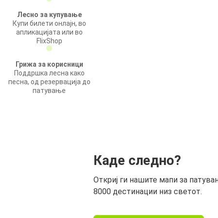
Лесно за купување
Купи билети онлајн, во
апликацијата или во
FlixShop
Грижа за корисници
Поддршка лесна како
песна, од резервација до
патување
Каде следно?
Откриј ги нашите мапи за патува
8000 дестинации низ светот.