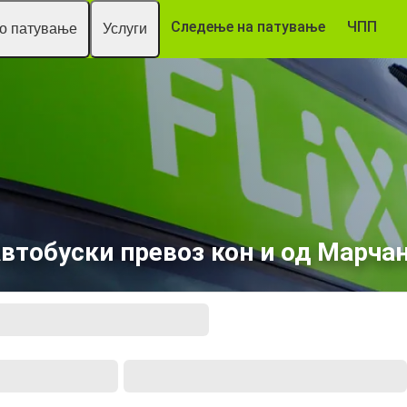
Следење на патување
ЧПП
то патување
Услуги
втобуски превоз кон и од Марча