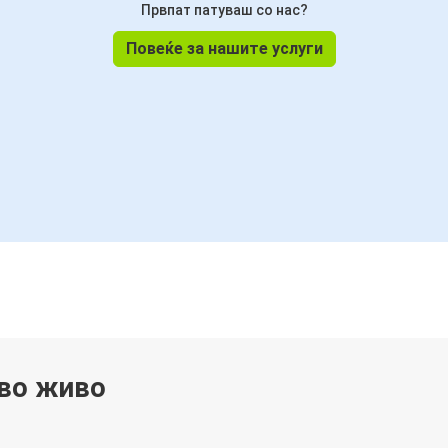
Првпат патуваш со нас?
Повеќе за нашите услуги
 во живо