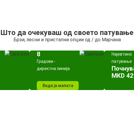
Што да очекуваш од своето патување
Брзи, лесни и пристапни опции од / до Марчана
8
Најевтино
Градови -
патување
Почнув
директна линија
MKD 42
Види ја мапата