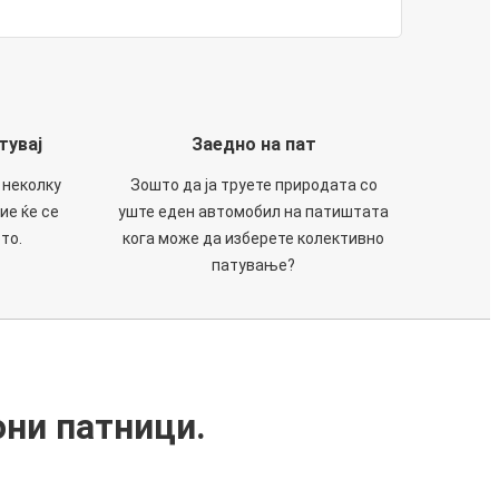
тувај
Заедно на пат
 неколку
Зошто да ја труете природата со
ие ќе се
уште еден автомобил на патиштата
то.
кога може да изберете колективно
патување?
они патници.