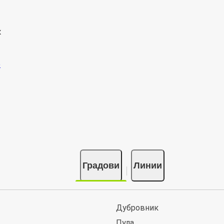
к
Градови
Линии
Дубровник
Пула