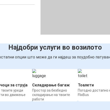
Најдобри услуги во возилото
стапни опции што може да ги најдеш за поудобно патува
чоци за струја
Складирање багаж
Тоалети
 твоите уреди
Простор за безбедно
Погодно достапно н
ети во движење
складирање на твоите
FlixBus
работи