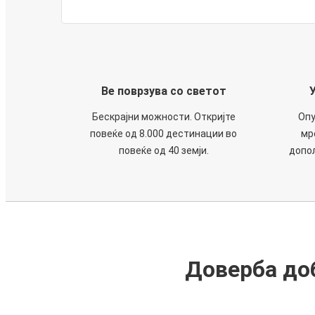
Ве поврзува со светот
Бескрајни можности. Откријте
Опу
повеќе од 8.000 дестинации во
мр
повеќе од 40 земји.
допол
Доверба доб