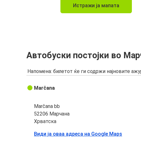
Истражи ја мапата
Автобуски постојки во Мар
Напомена: билетот ќе ги содржи најновите аж
Marčana
Marčana bb
52206 Марчана
Хрватска
Види ја оваа адреса на Google Maps