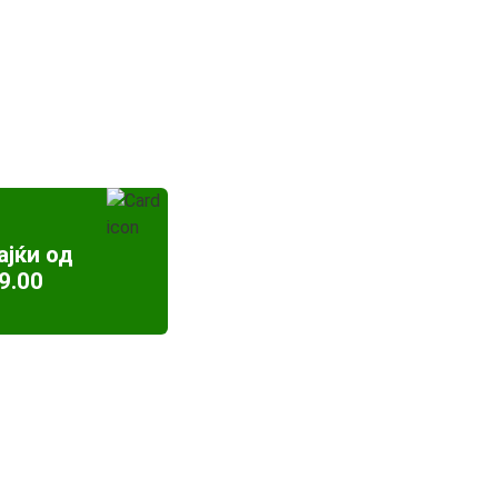
ајќи од
9.00