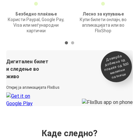
Безбедно плаќање
Лесно за купување
Користи Paypal, Google Pay,
Купи билети онлајн, во
Visa или меѓународни
апликацијата или во
картички
FlixShop
Доверба
добиена о
повеќе о
д
Дигитален билет
д 500
и следење во
милиони
патници
живо
Откриј ја апликацијата FlixBus
Каде следно?