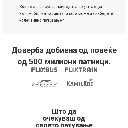
Зошто да ја труете природата со уште еден
автомобил на патиштата кога може да изберете
колективно патување?
Доверба добиена од повеќе
од 500 милиони патници.
Што да
очекуваш од
своето патување