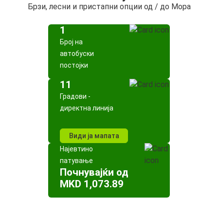
Брзи, лесни и пристапни опции од / до Мора
1
Број на
автобуски
постојки
11
Градови -
директна линија
Види ја мапата
Најевтино
патување
Почнувајќи од
MKD 1,073.89