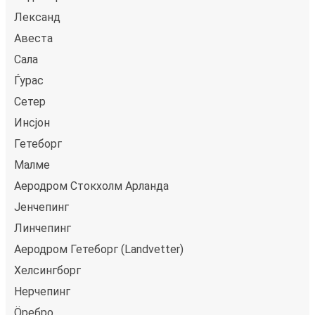
Лександ
Авеста
Сала
Ѓурас
Сетер
Инсјон
Гетеборг
Малме
Аеродром Стокхолм Арланда
Јенчепинг
Линчепинг
Аеродром Гетеборг (Landvetter)
Хелсингборг
Нерчепинг
Öребро