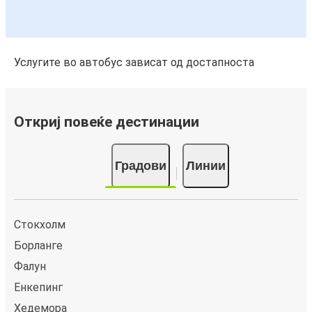
Услугите во автобус зависат од достапноста
Откриј повеќе дестинации
Градови
Линии
Стокхолм
Борланге
Фалун
Енкепинг
Хедемора