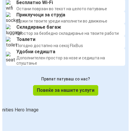
Бесплатно Wi-Fi
Остани поврзан во текот на целото патување
Приклучоци за струја
Држи ги твоите уреди наполнети во движење
Складирање багаж
Простор за безбедно складирање на твоите работи
Тоалети
Погодно достапно на секој FlixBus
Удобни седишта
Дополнителен простор за нозе и седишта на
спуштање
Првпат патуваш со нас?
Повеќе за нашите услуги