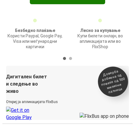
Безбедно плаќање
Лесно за купување
Користи Paypal, Google Pay,
Купи билети онлајн, во
Visa или меѓународни
апликацијата или во
картички
FlixShop
Доверба
добиена о
повеќе о
д
Дигитален билет
д 500
и следење во
милиони
патници
живо
Откриј ја апликацијата FlixBus