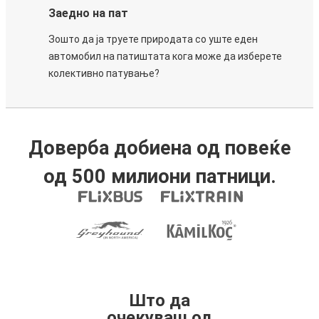
Заедно на пат
Зошто да ја труете природата со уште еден
автомобил на патиштата кога може да изберете
колективно патување?
Доверба добиена од повеќе
од 500 милиони патници.
Што да
очекуваш од