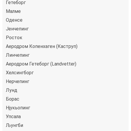
Гетеборг
Малме
Оденсе
Јенчепинг
Росток
Аеродром Копенхаген (Каструп)
Линчепинг
Аеродром Гетеборг (Landvetter)
Хелсингборг
Нерчепинг
Лунд
Борас
Нјукьопинг
Упсала
Љунгби