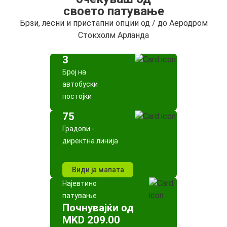
своето патување
Брзи, лесни и пристапни опции од / до Аеродром
Стокхолм Арланда
3
Број на
автобуски
постојки
75
Градови -
директна линија
Види ја мапата
Најевтино
патување
Почнувајќи од
MKD 209.00