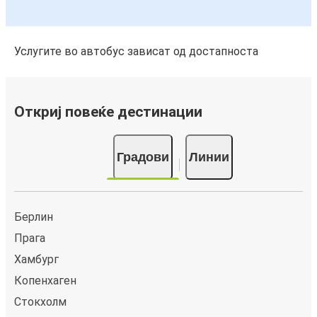
Услугите во автобус зависат од достапноста
Откриј повеќе дестинации
Градови
Линии
Берлин
Прага
Хамбург
Копенхаген
Стокхолм