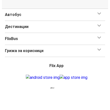
Автобус
Дестинации
FlixBus
Грижа за корисници
Flix App
Flix на: