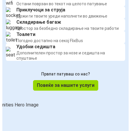
Остани поврзан во текот на целото патување
Приклучоци за струја
Држи ги твоите уреди наполнети во движење
Складирање багаж
Простор за безбедно складирање на твоите работи
Тоалети
Погодно достапно на секој FlixBus
Удобни седишта
Дополнителен простор за нозе и седишта на
спуштање
Првпат патуваш со нас?
Повеќе за нашите услуги