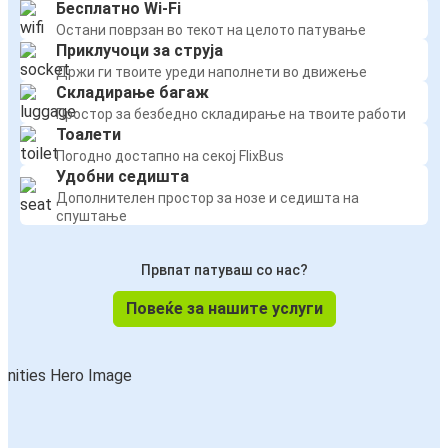
Бесплатно Wi-Fi
Остани поврзан во текот на целото патување
Приклучоци за струја
Држи ги твоите уреди наполнети во движење
Складирање багаж
Простор за безбедно складирање на твоите работи
Тоалети
Погодно достапно на секој FlixBus
Удобни седишта
Дополнителен простор за нозе и седишта на
спуштање
Првпат патуваш со нас?
Повеќе за нашите услуги