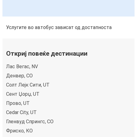
Услугите во автобус зависат од достапноста
Откриј повеќе дестинации
Лас Вегас, NV
Денвер, CO
Солт Лејк Сити, UT
Сент Џорџ, UT
Прово, UT
Cedar City, UT
Гленвуд Спрингс, CO
Фриско, КО