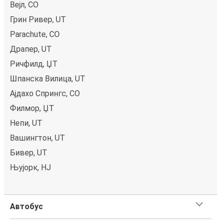
Вејл, CO
Грин Ривер, UT
Parachute, CO
Драпер, UT
Ричфилд, ЏТ
Шпанска Вилица, UT
Ајдахо Спрингс, CO
Филмор, ЏТ
Непи, UT
Вашингтон, UT
Бивер, UT
Њујорк, НЈ
Автобус