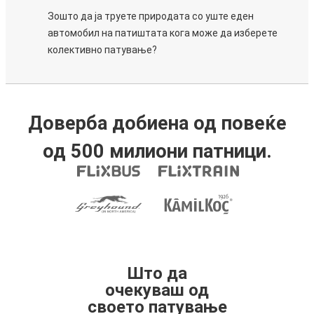
Зошто да ја труете природата со уште еден
автомобил на патиштата кога може да изберете
колективно патување?
Доверба добиена од повеќе
од 500 милиони патници.
Што да
очекуваш од
своето патување