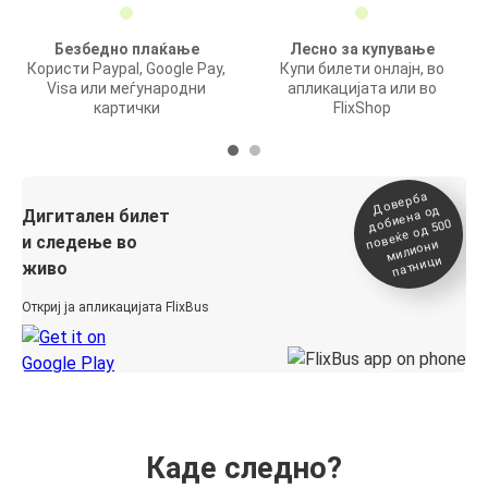
Безбедно плаќање
Лесно за купување
Користи Paypal, Google Pay,
Купи билети онлајн, во
Visa или меѓународни
апликацијата или во
картички
FlixShop
Доверба
добиена о
повеќе о
д
Дигитален билет
д 500
и следење во
милиони
патници
живо
Откриј ја апликацијата FlixBus
Каде следно?