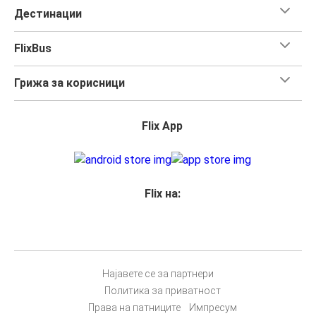
Дестинации
FlixBus
Грижа за корисници
Flix App
Flix на:
Најавете се за партнери
Политика за приватност
Права на патниците
Импресум