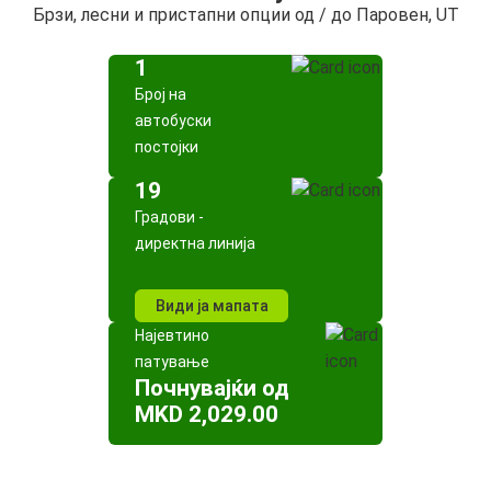
Брзи, лесни и пристапни опции од / до Паровен, UT
1
Број на
автобуски
постојки
19
Градови -
директна линија
Види ја мапата
Најевтино
патување
Почнувајќи од
MKD 2,029.00