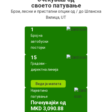
своето патување
Брзи, лесни и пристапни опции од / до Шпанска
Вилица, UT
1
Број на
автобуски
постојки
15
Градови -
директна линија
Види ја мапата
Најевтино
патување
Почнувајќи од
MKD 3,090.88