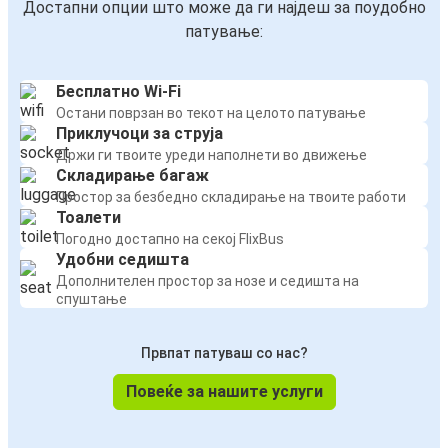
Достапни опции што може да ги најдеш за поудобно
патување:
Бесплатно Wi-Fi
Остани поврзан во текот на целото патување
Приклучоци за струја
Држи ги твоите уреди наполнети во движење
Складирање багаж
Простор за безбедно складирање на твоите работи
Тоалети
Погодно достапно на секој FlixBus
Удобни седишта
Дополнителен простор за нозе и седишта на
спуштање
Првпат патуваш со нас?
Повеќе за нашите услуги