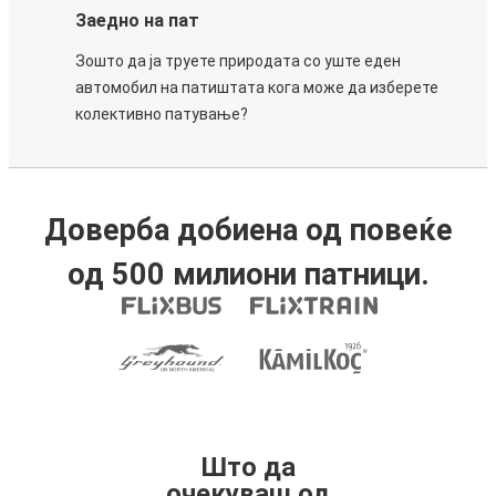
Заедно на пат
Зошто да ја труете природата со уште еден
автомобил на патиштата кога може да изберете
колективно патување?
Доверба добиена од повеќе
од 500 милиони патници.
Што да
очекуваш од