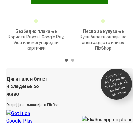
Безбедно плаќање
Лесно за купување
Користи Paypal, Google Pay,
Купи билети онлајн, во
Visa или меѓународни
апликацијата или во
картички
FlixShop
Доверба
добиена о
повеќе о
д
Дигитален билет
д 500
и следење во
милиони
патници
живо
Откриј ја апликацијата FlixBus