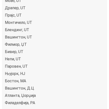
Моаб, UT
Драпер, UT
Прајс, UT
Монтичело, UT
Блендинг, UT
Вашингтон, UT
Филмор, ЏТ
Бивер, UT
Непи, UT
Паровен, UT
Њујорк, НЈ
Бостон, MA
Вашингтон, Д.Ц.
Атланта, Џорџија
Филаделфија, PA