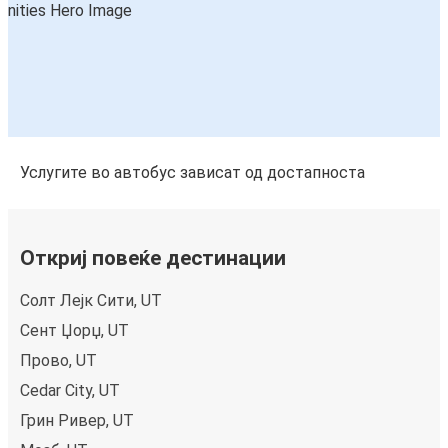
Услугите во автобус зависат од достапноста
Откриј повеќе дестинации
Солт Лејк Сити, UT
Сент Џорџ, UT
Прово, UT
Cedar City, UT
Грин Ривер, UT