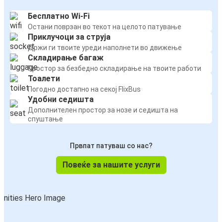
Бесплатно Wi-Fi
Остани поврзан во текот на целото патување
Приклучоци за струја
Држи ги твоите уреди наполнети во движење
Складирање багаж
Простор за безбедно складирање на твоите работи
Тоалети
Погодно достапно на секој FlixBus
Удобни седишта
Дополнителен простор за нозе и седишта на
спуштање
Првпат патуваш со нас?
Повеќе за нашите услуги