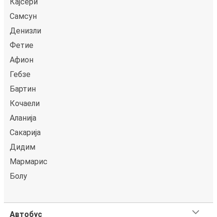
Кајсери
Самсун
Денизли
Фетие
Афион
Гебзе
Бартин
Кoчаели
Аланија
Сакарија
Дидим
Мармарис
Болу
Автобус