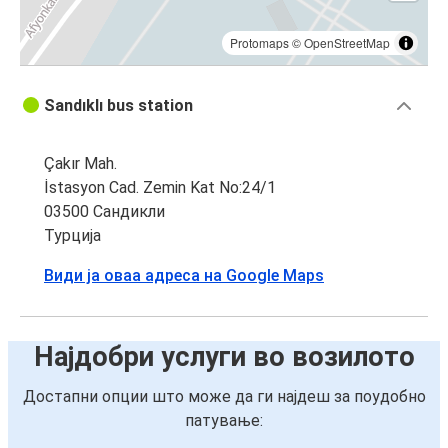
Protomaps
©
OpenStreetMap
Sandıklı bus station
Çakır Mah.
İstasyon Cad. Zemin Kat No:24/1
03500 Сандикли
Турција
Види ја оваа адреса на Google Maps
Најдобри услуги во возилото
Достапни опции што може да ги најдеш за поудобно
патување: