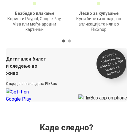
Безбедно плаќање
Лесно за купување
Користи Paypal, Google Pay,
Купи билети онлајн, во
Visa или меѓународни
апликацијата или во
картички
FlixShop
Доверба
добиена о
повеќе о
д
Дигитален билет
д 500
и следење во
милиони
патници
живо
Откриј ја апликацијата FlixBus
Каде следно?