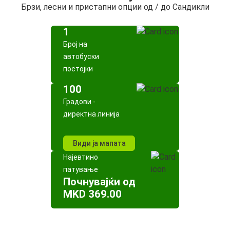
Брзи, лесни и пристапни опции од / до Сандикли
1
Број на
автобуски
постојки
100
Градови -
директна линија
Види ја мапата
Најевтино
патување
Почнувајќи од
MKD 369.00