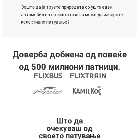
Зошто да ја труете природата со уште еден
автомобил на патиштата кога може да изберете
колективно патување?
Доверба добиена од повеќе
од 500 милиони патници.
Што да
очекуваш од
своето патување