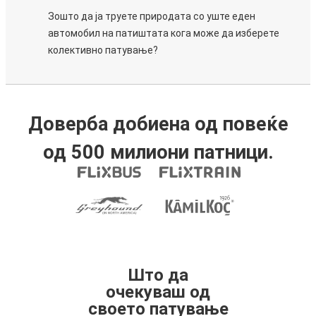
Зошто да ја труете природата со уште еден
автомобил на патиштата кога може да изберете
колективно патување?
Доверба добиена од повеќе
од 500 милиони патници.
Што да
очекуваш од
своето патување