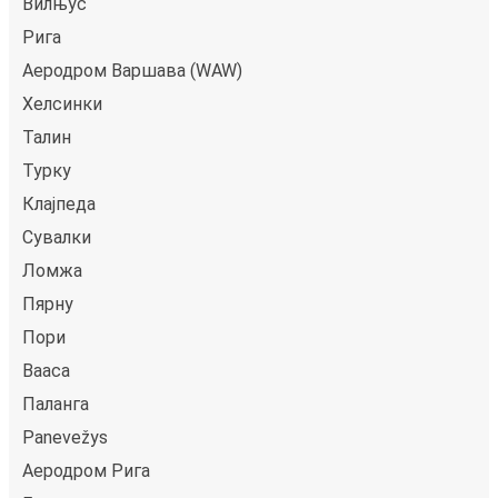
Вилњус
Рига
Аеродром Варшава (WAW)
Хелсинки
Талин
Турку
Клајпеда
Сувалки
Ломжа
Пярну
Пори
Ваaсa
Паланга
Panevežys
Аеродром Рига