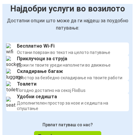
Најдобри услуги во возилото
Достапни опции што може да ги најдеш за поудобно
патување:
Бесплатно Wi-Fi
Остани поврзан во текот на целото патување
Приклучоци за струја
Држи ги твоите уреди наполнети во движење
Складирање багаж
Простор за безбедно складирање на твоите работи
Тоалети
Погодно достапно на секој FlixBus
Удобни седишта
Дополнителен простор за нозе и седишта на
спуштање
Првпат патуваш со нас?