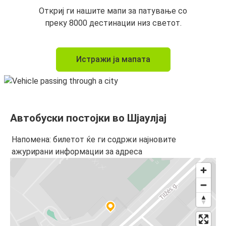
Откриј ги нашите мапи за патување со
преку 8000 дестинации низ светот.
Истражи ја мапата
Автобуски постојки во Шјаулјај
Напомена: билетот ќе ги содржи најновите
ажурирани информации за адреса