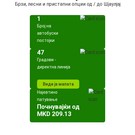
Брзи, лесни и пристапни опции од / до Шјаулјај
1
Број на
автобуски
постојки
47
Градови -
директна линија
Види ја мапата
Најевтино
патување
Почнувајќи од
MKD 209.13