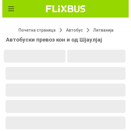
Почетна страница
Автобус
Литванија
Автобуски превоз кон и од Шјаулјај