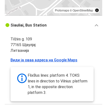
Protomaps
©
OpenStreetMap
Siauliai, Bus Station
Tilžės g. 109
77165 Шјаулјај
Литванија
Види ја оваа адреса на Google Maps
FlixBus lines: platform 4. TOKS
lines in direction to Vilnius: platform
1, in the opposite direction:
platform 3.