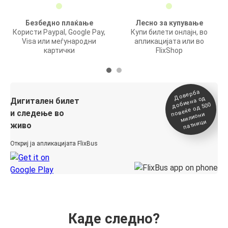
Безбедно плаќање
Лесно за купување
Користи Paypal, Google Pay,
Купи билети онлајн, во
Visa или меѓународни
апликацијата или во
картички
FlixShop
Доверба
добиена о
повеќе о
д
Дигитален билет
д 500
и следење во
милиони
патници
живо
Откриј ја апликацијата FlixBus
Каде следно?