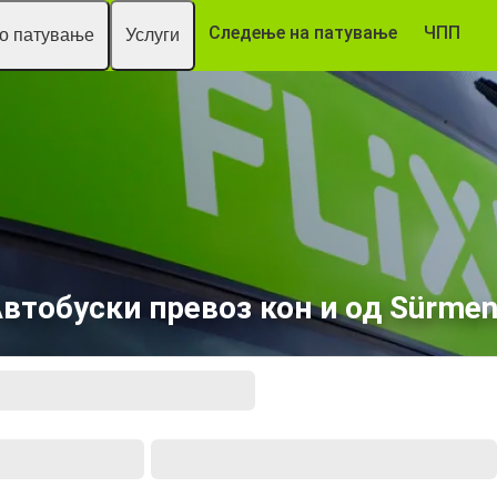
Следење на патување
ЧПП
то патување
Услуги
втобуски превоз кон и од Sürme