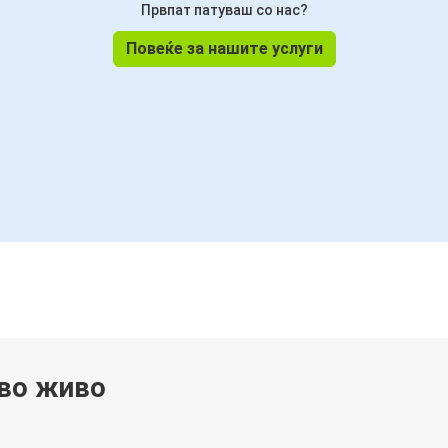
Првпат патуваш со нас?
Повеќе за нашите услуги
 во живо