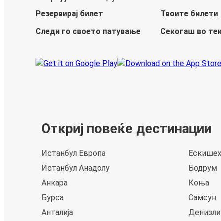
Резервирај билет
Твоите билети
Следи го своето патување
Секогаш во те
Откриј повеќе дестинации
Истанбул Европа
Ескише
Истанбул Анадолу
Бодрум
Анкара
Коња
Бурса
Самсун
Анталија
Денизли