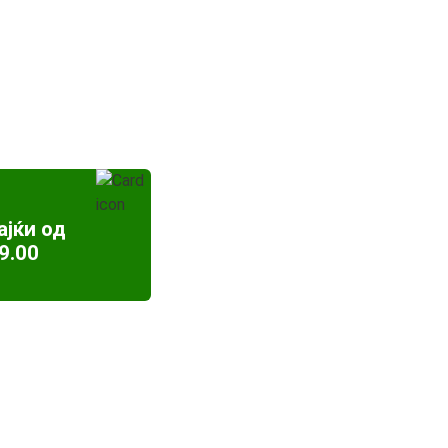
ајќи од
9.00