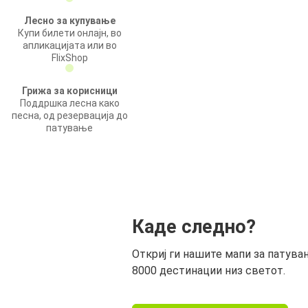
Лесно за купување
Купи билети онлајн, во
апликацијата или во
FlixShop
Грижа за корисници
Поддршка лесна како
песна, од резервација до
патување
Каде следно?
Откриј ги нашите мапи за патува
8000 дестинации низ светот.