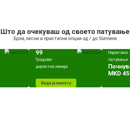
Што да очекуваш од своето патување
Брзи, лесни и пристапни опции од / до Sürmene
99
Најевтино
Градови -
патување
Почнув
директна линија
MKD 45
Види ја мапата