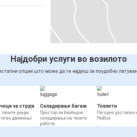
Најдобри услуги во возилото
стапни опции што може да ги најдеш за поудобно патува
чоци за струја
Складирање багаж
Тоалети
 твоите уреди
Простор за безбедно
Погодно достапно н
ети во движење
складирање на твоите
FlixBus
работи