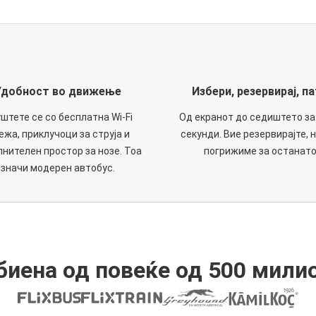
Удобност во движење
Избери, резервирај, па
штете се со бесплатна Wi-Fi
Од екранот до седиштето за
ежа, приклучоци за струја и
секунди. Вие резервирајте, н
нителен простор за нозе. Тоа
погрижиме за останато
значи модерен автобус.
иена од повеќе од 500 мили