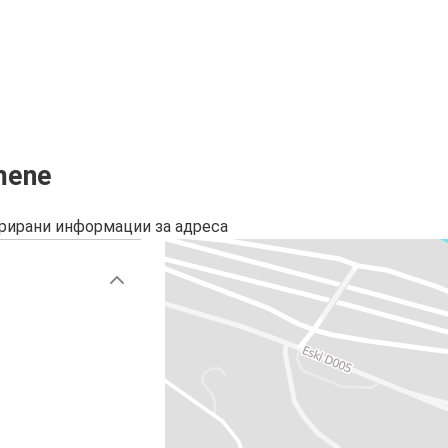
mene
урирани информации за адреса