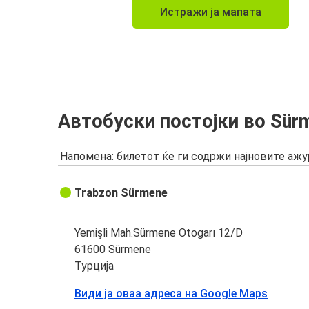
Истражи ја мапата
Автобуски постојки во Sür
Напомена: билетот ќе ги содржи најновите аж
Trabzon Sürmene
Yemişli Mah.Sürmene Otogarı 12/D
61600 Sürmene
Турција
Види ја оваа адреса на Google Maps