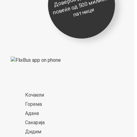
д
о
и
е
ќ
и
Кoчаели
Горема
Адана
Сакарија
Дидим