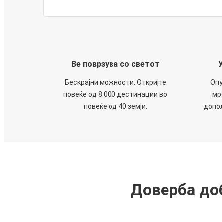
Ве поврзува со светот
Бескрајни можности. Откријте
Опу
повеќе од 8.000 дестинации во
мр
повеќе од 40 земји.
допол
Доверба доб