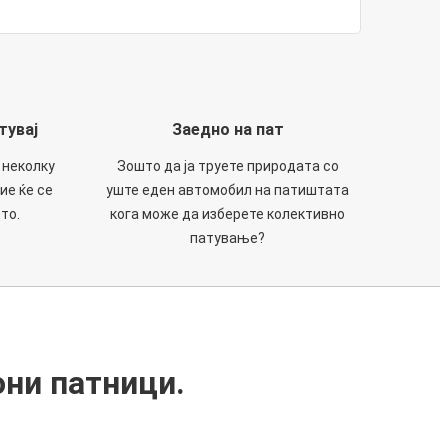
тувај
Заедно на пат
 неколку
Зошто да ја труете природата со
ие ќе се
уште еден автомобил на патиштата
то.
кога може да изберете колективно
патување?
они патници.