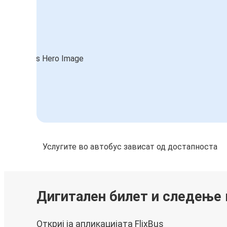
Услугите во автобус зависат од достапноста
Дигитален билет и следење
Откриј ја апликацијата FlixBus