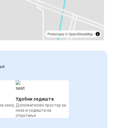
Protomaps
©
OpenStreetMap
ње:
Удобни седишта
а секој
Дополнителен простор за
нозе и седишта на
спуштање