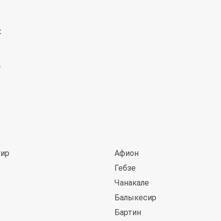
к
хир
Афион
Гебзе
Чанакале
Балыкесир
Бартин