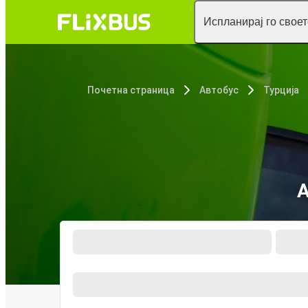
Испланирај го свое
Почетна страница
Автобус
Турција
А