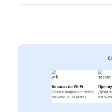
До
Бесплатно Wi-Fi
Приклу
Остани поврзан во текот
Држи ги
на целото патување
наполн