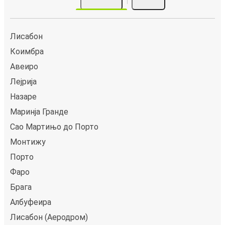
Лисабон
Коимбра
Авеиро
Лејрија
Назаре
Маринја Гранде
Сао Мартињо до Порто
Монтижу
Порто
Фаро
Брага
Албуфеира
Лисабон (Аеродром)