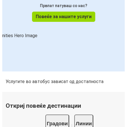
Првпат патуваш со нас?
Повеќе за нашите услуги
Услугите во автобус зависат од достапноста
Откриј повеќе дестинации
Градови
Линии