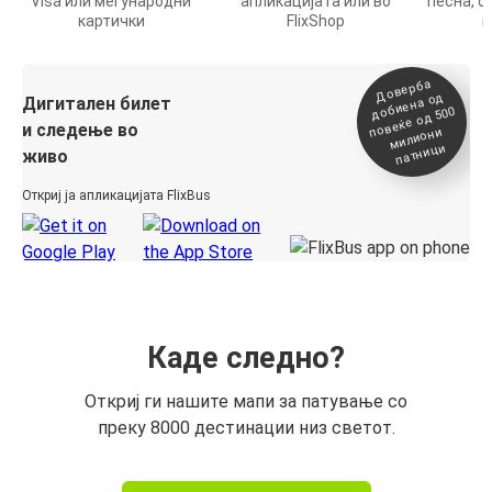
Visa или меѓународни
апликацијата или во
песна, о
картички
FlixShop
п
Доверба
добиена о
повеќе о
д
Дигитален билет
д 500
и следење во
милиони
патници
живо
Откриј ја апликацијата FlixBus
Каде следно?
Откриј ги нашите мапи за патување со
преку 8000 дестинации низ светот.