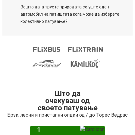
Зошто да ја труете природата со уште еден
автомобил на патиштата кога може да изберете
колективно патување?
Што да
очекуваш од
своето патување
Брзи, лесни и пристапни опции од / до Торес Ведрас
1