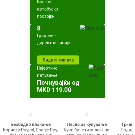
Број на
автобуски
постојки
8
Градови -
директна линија
Види ја мапата
Најевтино
патување
Почнувајќи од
MKD 119.00
Безбедно плаќање
Лесно за купување
Грижа
Користи Paypal, Google Pay,
Купи билети онлајн, во
Поддрш