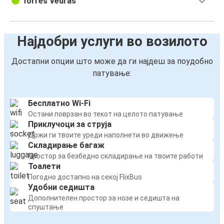
Torres Vedras
Најдобри услуги во возилото
Достапни опции што може да ги најдеш за поудобно
патување:
Бесплатно Wi-Fi
Остани поврзан во текот на целото патување
Приклучоци за струја
Држи ги твоите уреди наполнети во движење
Складирање багаж
Простор за безбедно складирање на твоите работи
Тоалети
Погодно достапно на секој FlixBus
Удобни седишта
Дополнителен простор за нозе и седишта на
спуштање