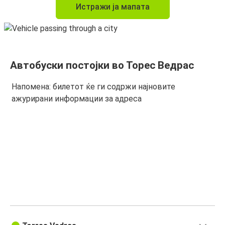
Истражи ја мапата
Автобуски постојки во Торес Ведрас
Напомена: билетот ќе ги содржи најновите
ажурирани информации за адреса