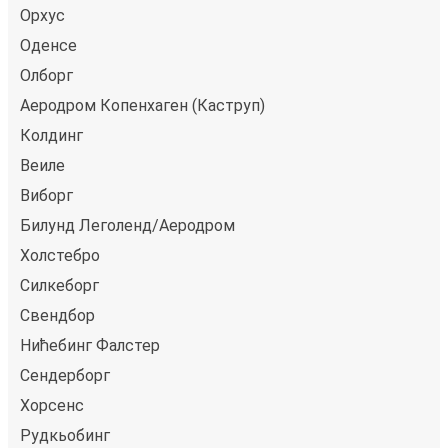
Орхус
Оденсе
Олборг
Аеродром Копенхаген (Каструп)
Колдинг
Веиле
Виборг
Билунд Леголенд/Аеродром
Холстебро
Силкеборг
Свендбор
Нићебинг Фалстер
Сендерборг
Хорсенс
Рудкьобинг