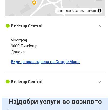
Protomaps
©
OpenStreetMap
Binderup Central
Viborgvej
9600 Бинderup
Данска
Види ја оваа адреса на Google Maps
Binderup Central
Најдобри услуги во возилото