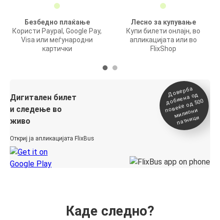
Безбедно плаќање
Лесно за купување
Користи Paypal, Google Pay,
Купи билети онлајн, во
Visa или меѓународни
апликацијата или во
картички
FlixShop
Доверба
добиена о
повеќе о
д
Дигитален билет
д 500
и следење во
милиони
патници
живо
Откриј ја апликацијата FlixBus
Каде следно?