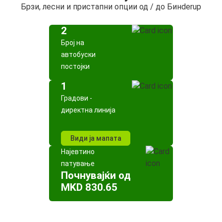
Брзи, лесни и пристапни опции од / до Бинderup
2
Број на
автобуски
постојки
1
Градови -
директна линија
Види ја мапата
Најевтино
патување
Почнувајќи од
MKD 830.65