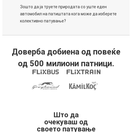
Зошто да ја труете природата со уште еден
автомобил на патиштата кога може да изберете
колективно патување?
Доверба добиена од повеќе
од 500 милиони патници.
Што да
очекуваш од
своето патување