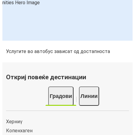
Услугите во автобус зависат од достапноста
Откриј повеќе дестинации
Градови
Линии
Херниγ
Копенхаген