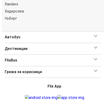
Randers
Хадерслев
Њборг
Автобус
Дестинации
FlixBus
Грижа за корисници
Flix App