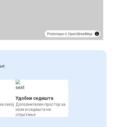
Protomaps
©
OpenStreetMap
ње:
Удобни седишта
а секој
Дополнителен простор за
нозе и седишта на
спуштање