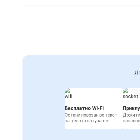
До
Бесплатно Wi-Fi
Приклу
Остани поврзан во текот
Држи ги
на целото патување
наполн