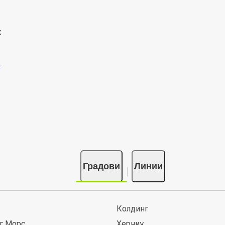
к
Градови
Линии
Колдинг
г Морс
Херниγ