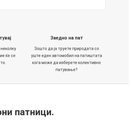
тувај
Заедно на пат
 неколку
Зошто да ја труете природата со
ие ќе се
уште еден автомобил на патиштата
то.
кога може да изберете колективно
патување?
они патници.