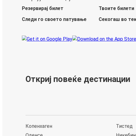
Резервирај билет
Твоите билети
Следи го своето патување
Секогаш во те
Откриј повеќе дестинации
Копенхаген
Тистед
Оденсе
Никебин