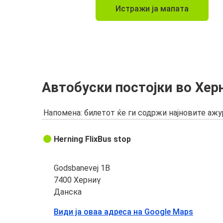
Истражи ја мапата
Автобуски постојки во Хер
Напомена: билетот ќе ги содржи најновите аж
Herning FlixBus stop
Godsbanevej 1B
7400 Херниγ
Данска
Види ја оваа адреса на Google Maps