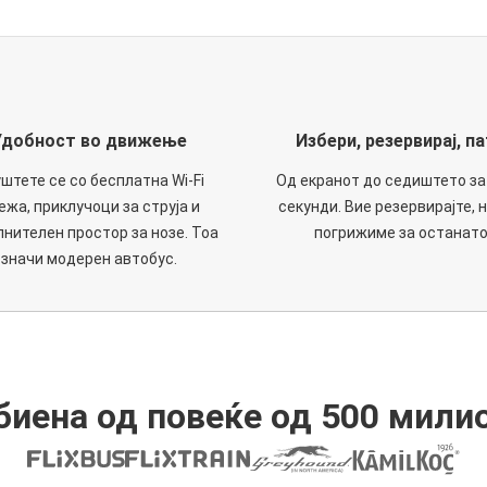
Удобност во движење
Избери, резервирај, па
штете се со бесплатна Wi-Fi
Од екранот до седиштето за
ежа, приклучоци за струја и
секунди. Вие резервирајте, н
нителен простор за нозе. Тоа
погрижиме за останато
значи модерен автобус.
иена од повеќе од 500 мили