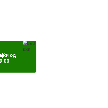
ајќи од
9.00