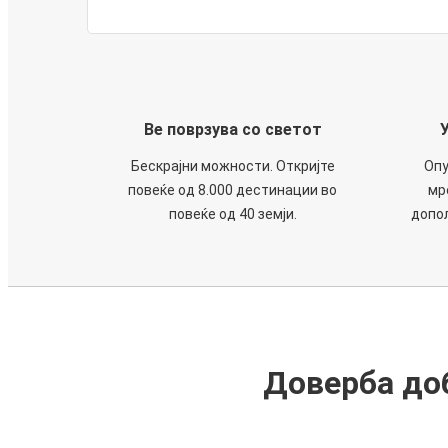
Ве поврзува со светот
Бескрајни можности. Откријте
Опу
повеќе од 8.000 дестинации во
мр
повеќе од 40 земји.
допол
Доверба доб