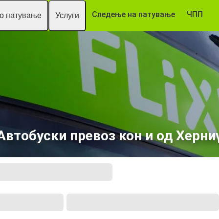
Следење на патување
ЧПП
то патување
Услуги
Автобуски превоз кон и од Херни