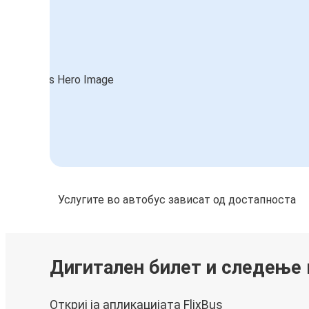
Услугите во автобус зависат од достапноста
Дигитален билет и следење
Откриј ја апликацијата FlixBus