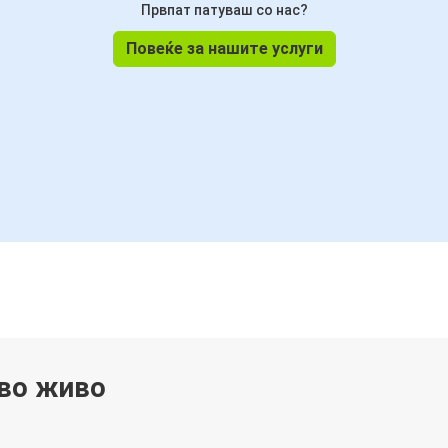
Првпат патуваш со нас?
Повеќе за нашите услуги
 во живо