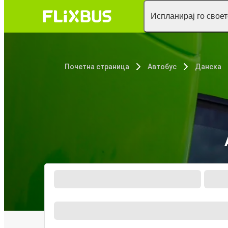
Испланирај го свое
Почетна страница
Автобус
Данска