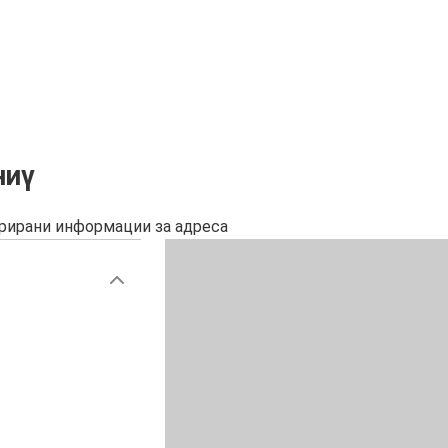
ниγ
урирани информации за адреса