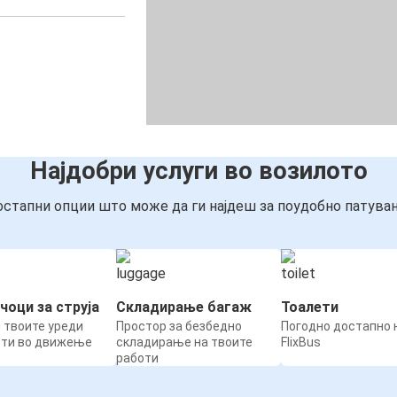
Најдобри услуги во возилото
стапни опции што може да ги најдеш за поудобно патува
чоци за струја
Складирање багаж
Тоалети
 твоите уреди
Простор за безбедно
Погодно достапно н
ети во движење
складирање на твоите
FlixBus
работи