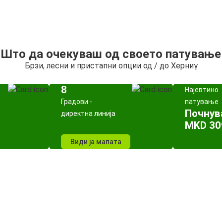
Што да очекуваш од своето патување
Брзи, лесни и пристапни опции од / до Херниγ
8
Најевтино
Градови -
патување
Почнув
директна линија
MKD 30
Види ја мапата