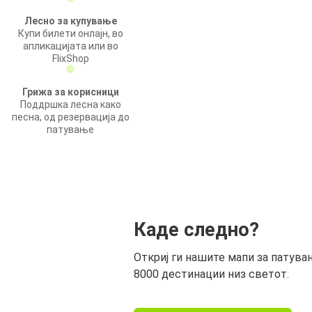
Лесно за купување
Купи билети онлајн, во
апликацијата или во
FlixShop
Грижа за корисници
Поддршка лесна како
песна, од резервација до
патување
Каде следно?
Откриј ги нашите мапи за патува
8000 дестинации низ светот.