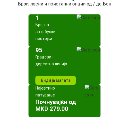
Брзи, лесни и пристапни опции од / до Бон
1
Број на
автобуски
постојки
95
Градови -
директна линија
Види ја мапата
Најевтино
патување
Почнувајќи од
MKD 279.00