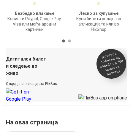
Безбедно плаќање
Лесно за купување
Користи Paypal, Google Pay,
Купи билети онлајн, во
Visa или меѓународни
апликацијата или во
картички
FlixShop
Доверба
добиена о
повеќе о
д
Дигитален билет
д 500
и следење во
милиони
патници
живо
Откриј ја апликацијата FlixBus
На оваа страница