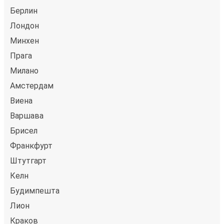
Берлин
Лондон
Минхен
Прага
Милано
Амстердам
Виена
Варшава
Брисел
Франкфурт
Штутгарт
Келн
Будимпешта
Лион
Краков