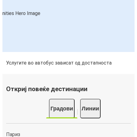
Услугите во автобус зависат од достапноста
Откриј повеќе дестинации
Градови
Линии
Париз