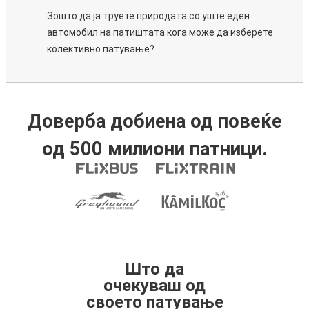
Зошто да ја труете природата со уште еден
автомобил на патиштата кога може да изберете
колективно патување?
Доверба добиена од повеќе
од 500 милиони патници.
Што да
очекуваш од
своето патување