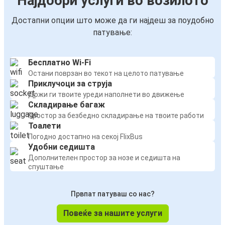
Најдобри услуги во возилото
Достапни опции што може да ги најдеш за поудобно
патување:
Бесплатно Wi-Fi
Остани поврзан во текот на целото патување
Приклучоци за струја
Држи ги твоите уреди наполнети во движење
Складирање багаж
Простор за безбедно складирање на твоите работи
Тоалети
Погодно достапно на секој FlixBus
Удобни седишта
Дополнителен простор за нозе и седишта на
спуштање
Првпат патуваш со нас?
Повеќе за нашите услуги