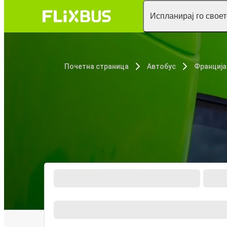
Испланирај го свое
Почетна страница
Автобус
Франција