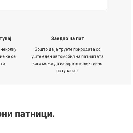
тувај
Заедно на пат
 неколку
Зошто да ја труете природата со
ие ќе се
уште еден автомобил на патиштата
то.
кога може да изберете колективно
патување?
они патници.