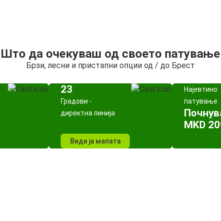
Што да очекуваш од своето патување
Брзи, лесни и пристапни опции од / до Брест
23
Најевтино
Градови -
патување
Почнув
директна линија
MKD 20
Види ја мапата