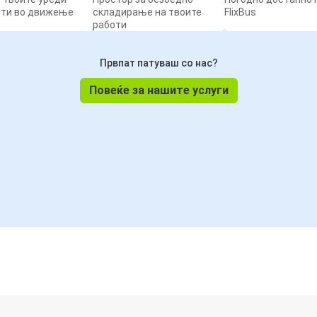
ети во движење
складирање на твоите
FlixBus
работи
Првпат патуваш со нас?
Повеќе за нашите услуги