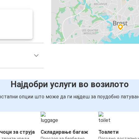
Најдобри услуги во возилото
стапни опции што може да ги најдеш за поудобно патува
чоци за струја
Складирање багаж
Тоалети
 твоите уреди
Простор за безбедно
Погодно достапно н