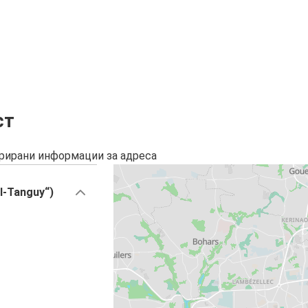
ст
урирани информации за адреса
l-Tanguy“)