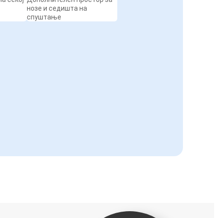
нозе и седишта на
спуштање