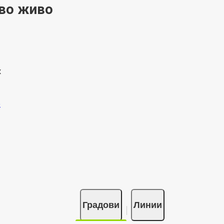
 во живо
к
Градови
Линии