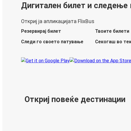
Дигитален билет и следење
Откриј ја апликацијата FlixBus
Резервирај билет
Твоите билети
Следи го своето патување
Секогаш во те
Откриј повеќе дестинации