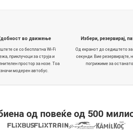
Удобност во движење
Избери, резервирај, па
штете се со бесплатна Wi-Fi
Од екранот до седиштето за
ежа, приклучоци за струја и
секунди. Вие резервирајте, н
нителен простор за нозе. Тоа
погрижиме за останато
значи модерен автобус.
иена од повеќе од 500 мили