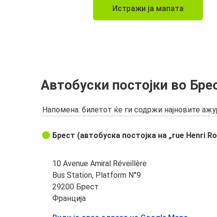
Истражи ја мапата
Автобуски постојки во Бре
Напомена: билетот ќе ги содржи најновите аж
Брест (автобуска постојка на „rue Henri Ro
10 Avenue Amiral Réveillère
Bus Station, Platform N°9
29200 Брест
Франција