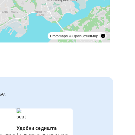
Protomaps
©
OpenStreetMap
ње:
Удобни седишта
а секој
Дополнителен простор за