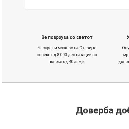
Ве поврзува со светот
Бескрајни можности. Откријте
Опу
повеќе од 8.000 дестинации во
мр
повеќе од 40 земји.
допол
Доверба доб