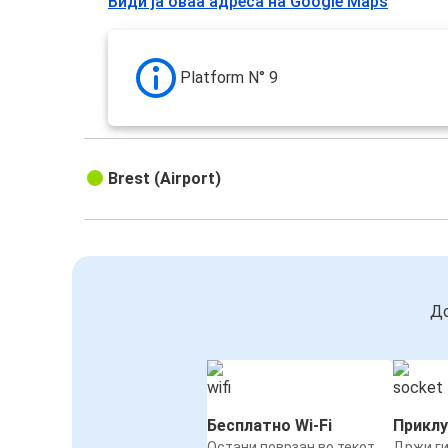
Види ја оваа адреса на Google Maps
Platform N° 9
Brest (Airport)
До
Бесплатно Wi-Fi
Приклу
Остани поврзан во текот
Држи ги