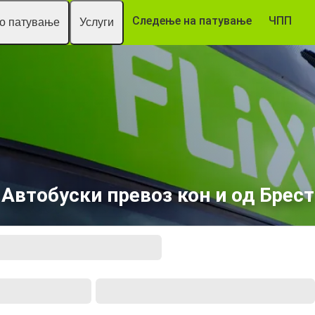
Следење на патување
ЧПП
то патување
Услуги
Автобуски превоз кон и од Брест