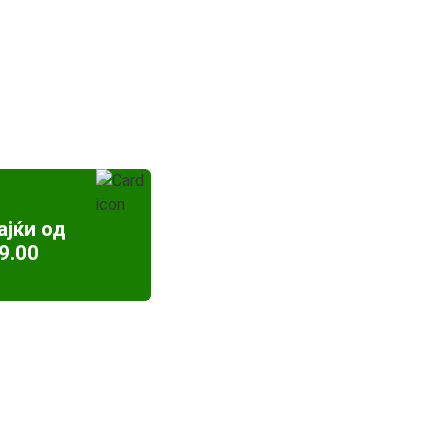
ајќи од
9.00