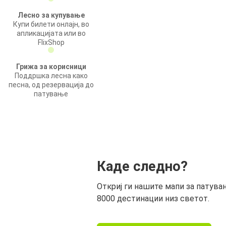
Лесно за купување
Купи билети онлајн, во
апликацијата или во
FlixShop
Грижа за корисници
Поддршка лесна како
песна, од резервација до
патување
Каде следно?
Откриј ги нашите мапи за патува
8000 дестинации низ светот.