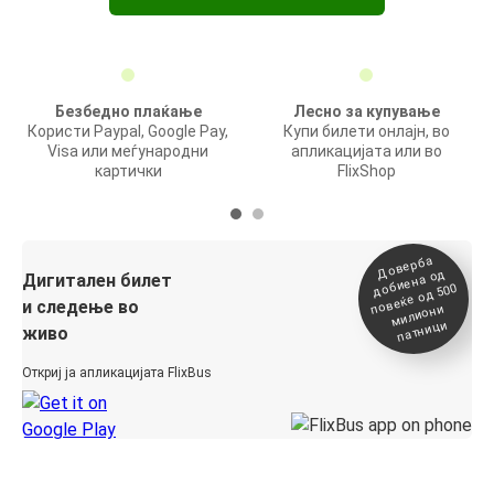
Безбедно плаќање
Лесно за купување
Користи Paypal, Google Pay,
Купи билети онлајн, во
Visa или меѓународни
апликацијата или во
картички
FlixShop
Доверба
добиена о
повеќе о
д
Дигитален билет
д 500
и следење во
милиони
патници
живо
Откриј ја апликацијата FlixBus