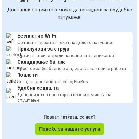
Достапни опции што може да ги најдеш за поудобно
патување:
Бесплатно Wi-Fi
Остани поврзан во текот на целото патување
Приклучоци за струја
Држи ги твоите уреди наполнети во движење
Складирање багаж
Простор за безбедно складирање на твоите работи
Тоалети
Погодно достапно на секој FlixBus
Удобни седишта
Дополнителен простор за нозе и седишта на
спуштање
Првпат патуваш со нас?
Повеќе за нашите услуги