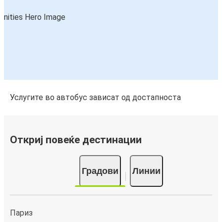
Услугите во автобус зависат од достапноста
Откриј повеќе дестинации
Градови
Линии
Париз