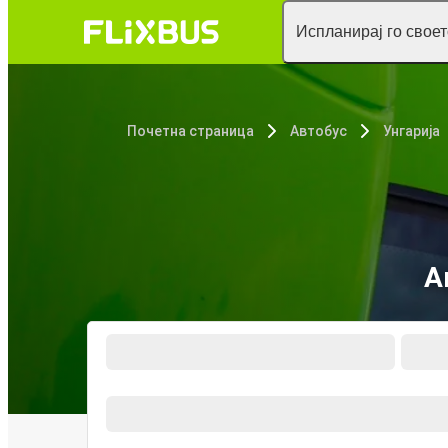
Испланирај го свое
Почетна страница
Автобус
Унгарија
А