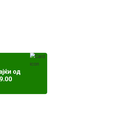
ајќи од
9.00