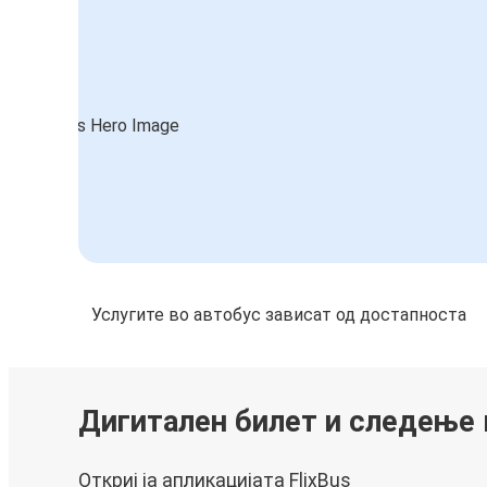
Услугите во автобус зависат од достапноста
Дигитален билет и следење
Откриј ја апликацијата FlixBus