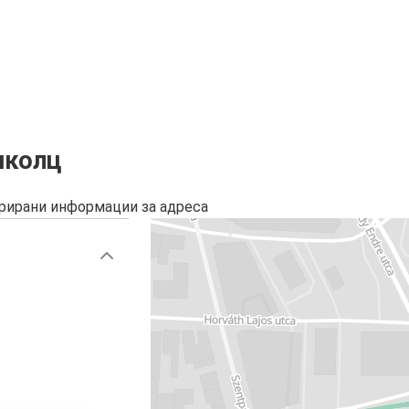
школц
урирани информации за адреса