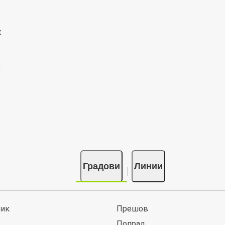
к
Градови
Линии
ник
Прешов
Попрад