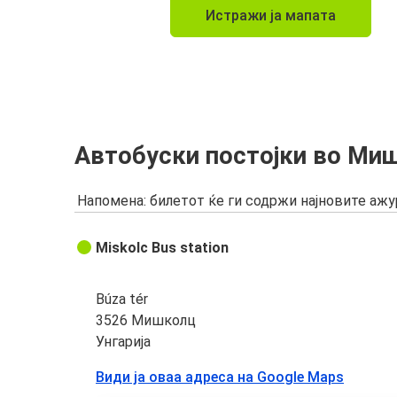
Истражи ја мапата
Автобуски постојки во Ми
Напомена: билетот ќе ги содржи најновите аж
Miskolc Bus station
Búza tér
3526 Мишколц
Унгарија
Види ја оваа адреса на Google Maps