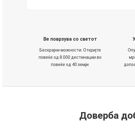
Ве поврзува со светот
Бескрајни можности. Откријте
Опу
повеќе од 8.000 дестинации во
мр
повеќе од 40 земји.
допол
Доверба доб