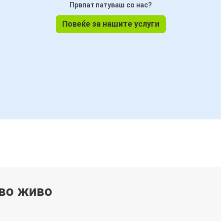
Првпат патуваш со нас?
Повеќе за нашите услуги
 во живо