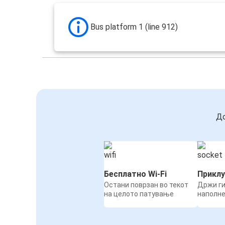
Bus platform 1 (line 912)
До
Бесплатно Wi-Fi
Приклу
Остани поврзан во текот
Држи ги
на целото патување
наполн