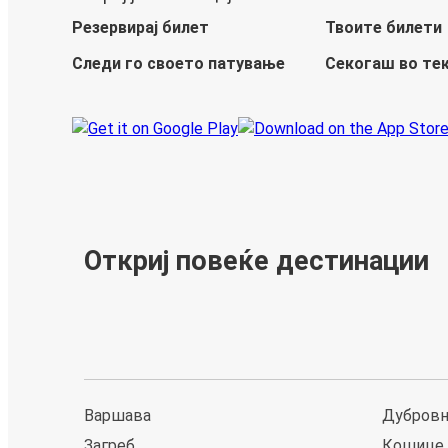
Резервирај билет
Твоите билети
Следи го своето патување
Секогаш во те
Откриј повеќе дестинации
Варшава
Дубров
Загреб
Кошице