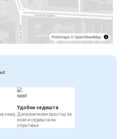
Protomaps
©
OpenStreetMap
ње:
Удобни седишта
а секој
Дополнителен простор за
нозе и седишта на
спуштање