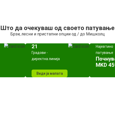
Што да очекуваш од своето патување
Брзи, лесни и пристапни опции од / до Мишколц
21
Најевтино
Градови -
патување
Почнув
директна линија
MKD 45
Види ја мапата