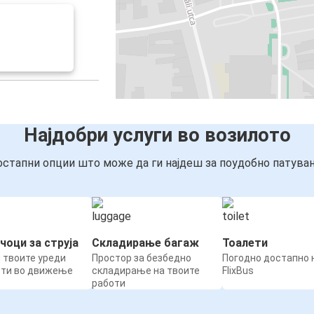
Најдобри услуги во возилото
стапни опции што може да ги најдеш за поудобно патува
чоци за струја
Складирање багаж
Тоалети
 твоите уреди
Простор за безбедно
Погодно достапно н
ети во движење
складирање на твоите
FlixBus
работи