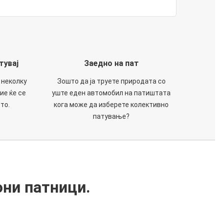
тувај
Заедно на пат
 неколку
Зошто да ја труете природата со
ие ќе се
уште еден автомобил на патиштата
то.
кога може да изберете колективно
патување?
они патници.