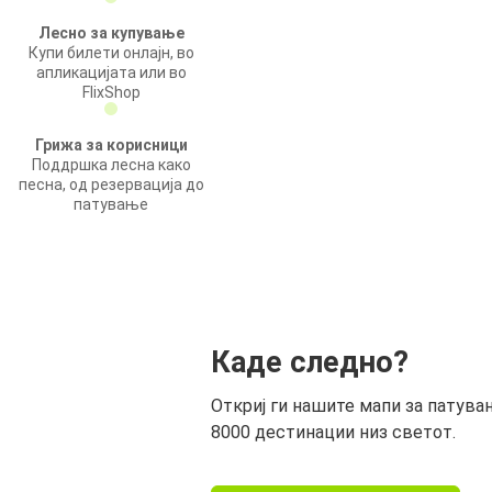
Лесно за купување
Купи билети онлајн, во
апликацијата или во
FlixShop
Грижа за корисници
Поддршка лесна како
песна, од резервација до
патување
Каде следно?
Откриј ги нашите мапи за патува
8000 дестинации низ светот.