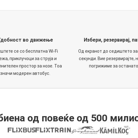
Удобност во движење
Избери, резервирај, па
штете се со бесплатна Wi-Fi
Од екранот до седиштето за
ежа, приклучоци за струја и
секунди. Вие резервирајте, н
нителен простор за нозе. Тоа
погрижиме за останато
значи модерен автобус.
иена од повеќе од 500 мили