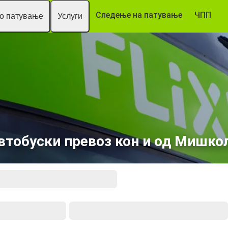
Следење на патување
ЧПП
то патување
Услуги
втобуски превоз кон и од Мишко