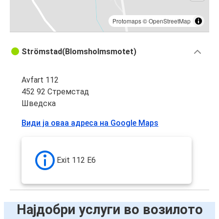
Protomaps
©
OpenStreetMap
Strömstad(Blomsholmsmotet)
Avfart 112
452 92 Стремстад
Шведска
Види ја оваа адреса на Google Maps
Exit 112 E6
Најдобри услуги во возилото