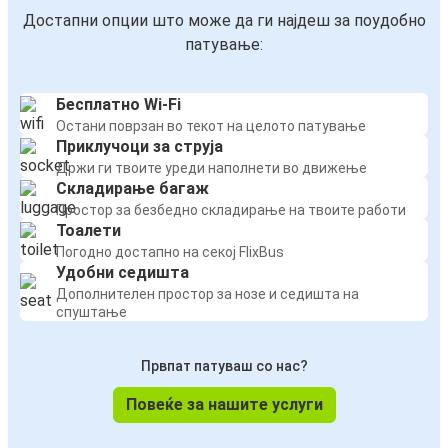
Достапни опции што може да ги најдеш за поудобно
патување:
Бесплатно Wi-Fi
Остани поврзан во текот на целото патување
Приклучоци за струја
Држи ги твоите уреди наполнети во движење
Складирање багаж
Простор за безбедно складирање на твоите работи
Тоалети
Погодно достапно на секој FlixBus
Удобни седишта
Дополнителен простор за нозе и седишта на
спуштање
Првпат патуваш со нас?
Повеќе за нашите услуги