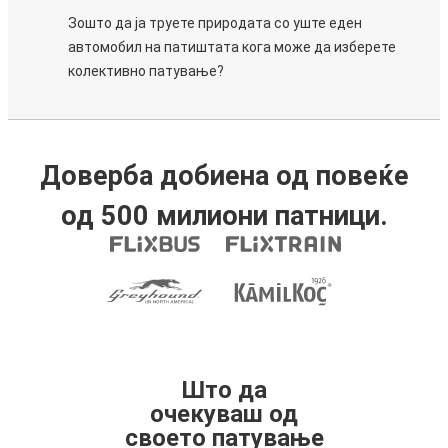
Зошто да ја труете природата со уште еден
автомобил на патиштата кога може да изберете
колективно патување?
Доверба добиена од повеќе
од 500 милиони патници.
Што да
очекуваш од
своето патување