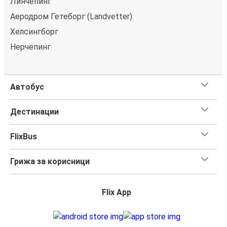
Линчепинг
Аеродром Гетеборг (Landvetter)
Хелсингборг
Нерчепинг
Автобус
Дестинации
FlixBus
Грижа за корисници
Flix App