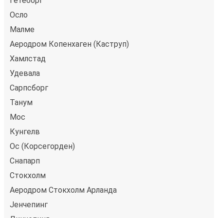
Гетеборг
Осло
Малме
Аеродром Копенхаген (Каструп)
Хамлстад
Удевала
Сарпсборг
Танум
Мос
Кунгелв
Ос (Корсегорден)
Снапарп
Стокхолм
Аеродром Стокхолм Арланда
Јенчепинг