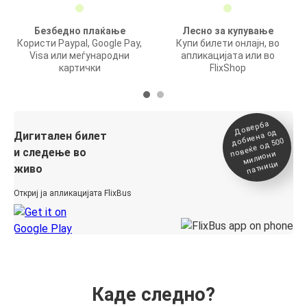
Безбедно плаќање
Лесно за купување
Користи Paypal, Google Pay,
Купи билети онлајн, во
Visa или меѓународни
апликацијата или во
картички
FlixShop
Доверба
добиена о
повеќе о
д
Дигитален билет
д 500
и следење во
милиони
патници
живо
Откриј ја апликацијата FlixBus
Каде следно?