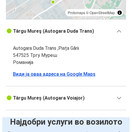
Protomaps
©
OpenStreetMap
Târgu Mureş (Autogara Duda Trans)
Autogara Duda Trans ,Piața Gării
547525 Тргу Муреш
Романија
Види ја оваа адреса на Google Maps
Târgu Mureș (Autogara Voiajor)
Најдобри услуги во возилото