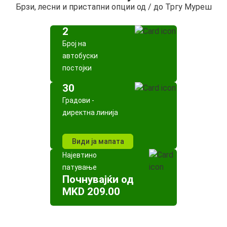
Брзи, лесни и пристапни опции од / до Тргу Муреш
2
Број на
автобуски
постојки
30
Градови -
директна линија
Види ја мапата
Најевтино
патување
Почнувајќи од
MKD 209.00