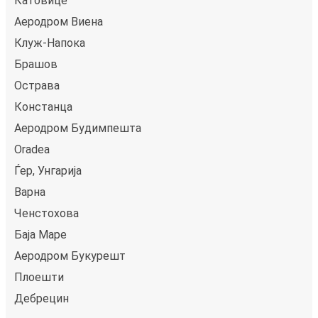
Катовице
Аеродром Виена
Клуж-Напока
Брашов
Острава
Констанца
Аеродром Будимпешта
Oradea
Ѓер, Унгарија
Варна
Ченстохова
Баја Маре
Аеродром Букурешт
Плоешти
Дебрецин