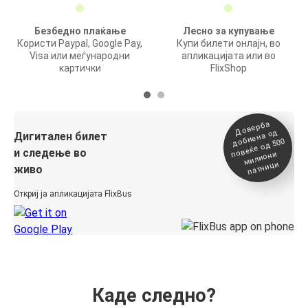
Безбедно плаќање
Лесно за купување
Користи Paypal, Google Pay,
Купи билети онлајн, во
Visa или меѓународни
апликацијата или во
картички
FlixShop
Доверба
добиена о
повеќе о
д
Дигитален билет
д 500
и следење во
милиони
патници
живо
Откриј ја апликацијата FlixBus
Каде следно?