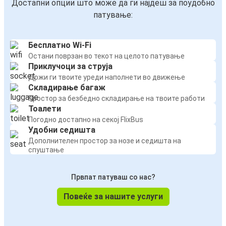
Достапни опции што може да ги најдеш за поудобно
патување:
Бесплатно Wi-Fi
Остани поврзан во текот на целото патување
Приклучоци за струја
Држи ги твоите уреди наполнети во движење
Складирање багаж
Простор за безбедно складирање на твоите работи
Тоалети
Погодно достапно на секој FlixBus
Удобни седишта
Дополнителен простор за нозе и седишта на
спуштање
Првпат патуваш со нас?
Повеќе за нашите услуги