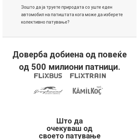
Зошто да ја труете природата со уште еден
автомобил на патиштата кога може да изберете
колективно патување?
Доверба добиена од повеќе
од 500 милиони патници.
Што да
очекуваш од
своето патување