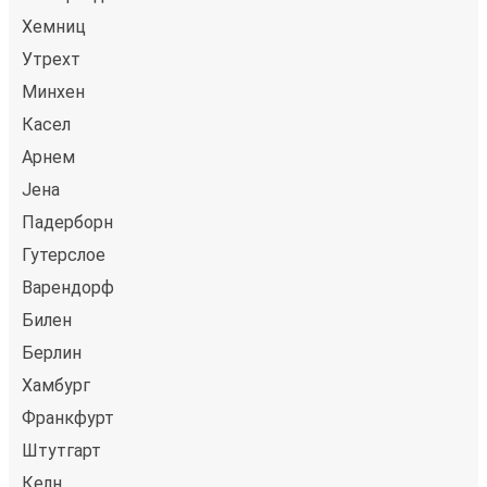
Хемниц
Утрехт
Минхен
Касел
Арнем
Јена
Падерборн
Гутерслое
Варендорф
Билен
Берлин
Хамбург
Франкфурт
Штутгарт
Келн