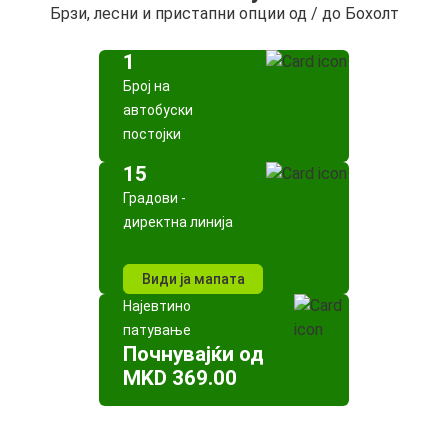
Брзи, лесни и пристапни опции од / до Бохолт
1
Број на
автобуски
постојки
15
Градови -
директна линија
Види ја мапата
Најевтино
патување
Почнувајќи од
MKD 369.00