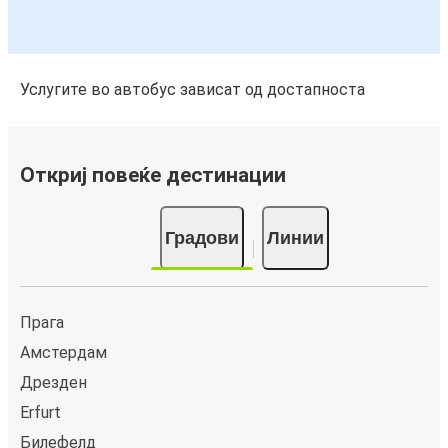
Услугите во автобус зависат од достапноста
Откриј повеќе дестинации
Градови
Линии
Прага
Амстердам
Дрезден
Erfurt
Билефелд