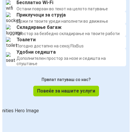
Бесплатно Wi-Fi
Остани поврзан во текот на целото патување
Приклучоци за струја
Држи ги твоите уреди наполнети во движење
Складирање багаж
Простор за безбедно складирање на твоите работи
Тоалети
Погодно достапно на секој FlixBus
Удобни седишта
Дополнителен простор за нозе и седишта на
спуштање
Првпат патуваш со нас?
Повеќе за нашите услуги