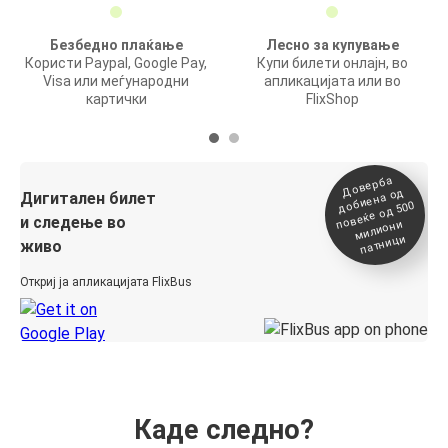
Безбедно плаќање
Лесно за купување
Користи Paypal, Google Pay,
Купи билети онлајн, во
Visa или меѓународни
апликацијата или во
картички
FlixShop
Доверба
добиена о
повеќе о
д
Дигитален билет
д 500
и следење во
милиони
патници
живо
Откриј ја апликацијата FlixBus
Каде следно?