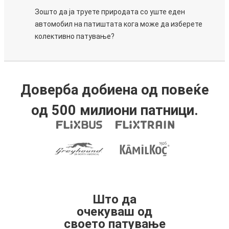
Зошто да ја труете природата со уште еден
автомобил на патиштата кога може да изберете
колективно патување?
Доверба добиена од повеќе
од 500 милиони патници.
Што да
очекуваш од
своето патување