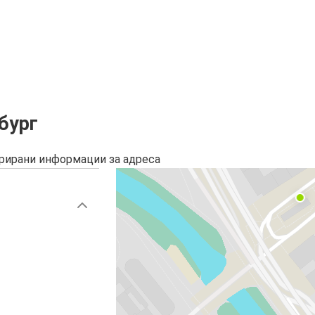
бург
урирани информации за адреса