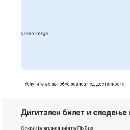
Услугите во автобус зависат од достапноста
Дигитален билет и следење
Откриј ја апликацијата FlixBus