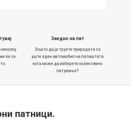
тувај
Заедно на пат
 неколку
Зошто да ја труете природата со
ие ќе се
уште еден автомобил на патиштата
то.
кога може да изберете колективно
патување?
они патници.