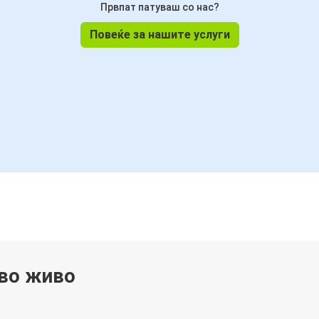
Првпат патуваш со нас?
Повеќе за нашите услуги
 во живо