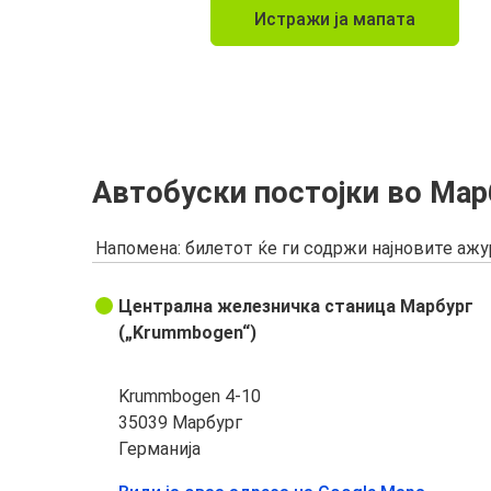
Истражи ја мапата
Автобуски постојки во Мар
Напомена: билетот ќе ги содржи најновите аж
Централна железничка станица Марбург
(„Krummbogen“)
Krummbogen 4-10
35039 Марбург
Германија