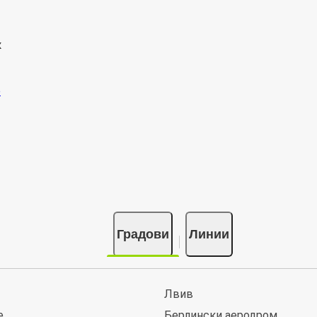
к
Градови
Линии
Лвив
е
Берлински аеродром