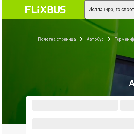
Испланирај го свое
Почетна страница
Автобус
Германиј
А