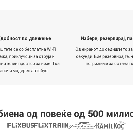
Удобност во движење
Избери, резервирај, па
штете се со бесплатна Wi-Fi
Од екранот до седиштето за
ежа, приклучоци за струја и
секунди. Вие резервирајте, н
нителен простор за нозе. Тоа
погрижиме за останато
значи модерен автобус.
иена од повеќе од 500 мили