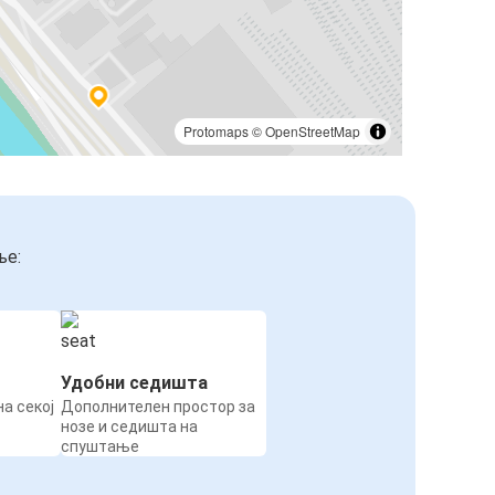
Protomaps
©
OpenStreetMap
ње:
Удобни седишта
а секој
Дополнителен простор за
нозе и седишта на
спуштање