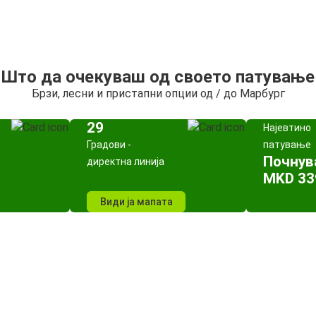
Што да очекуваш од своето патување
Брзи, лесни и пристапни опции од / до Марбург
29
Најевтино
Градови -
патување
Почнув
директна линија
MKD 33
Види ја мапата