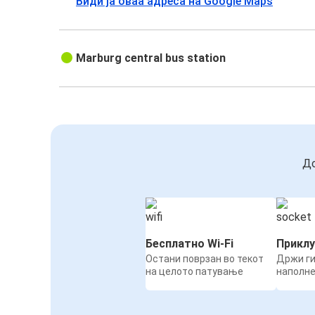
Види ја оваа адреса на Google Maps
Marburg central bus station
До
Бесплатно Wi-Fi
Приклу
Остани поврзан во текот
Држи ги
на целото патување
наполн