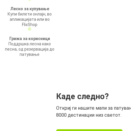
Лесно за купување
Купи билети онлајн, во
апликацијата или во
FlixShop
Грижа за корисници
Поддршка лесна како
песна, од резервација до
патување
Каде следно?
Откриј ги нашите мапи за патува
8000 дестинации низ светот.