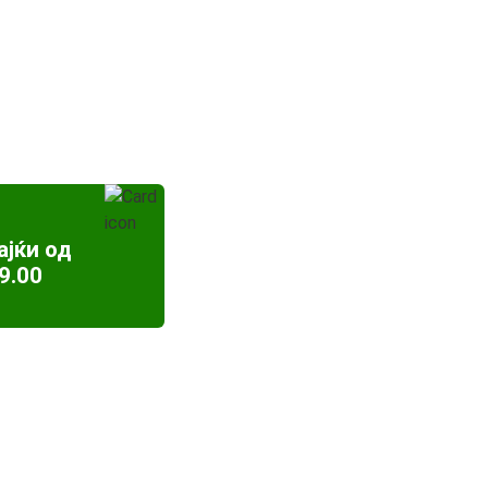
ајќи од
9.00