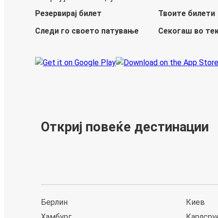
Резервирај билет
Твоите билети
Следи го своето патување
Секогаш во те
Откриј повеќе дестинации
Берлин
Киев
Хамбург
Карлсру