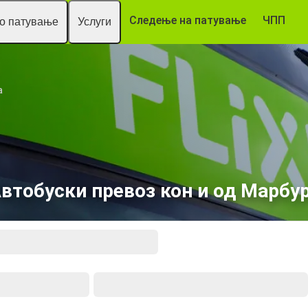
Следење на патување
ЧПП
то патување
Услуги
а
втобуски превоз кон и од Марбу