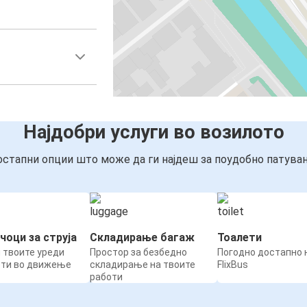
Најдобри услуги во возилото
стапни опции што може да ги најдеш за поудобно патува
чоци за струја
Складирање багаж
Тоалети
 твоите уреди
Простор за безбедно
Погодно достапно н
ети во движење
складирање на твоите
FlixBus
работи