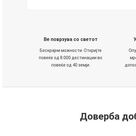
Ве поврзува со светот
Бескрајни можности. Откријте
Опу
повеќе од 8.000 дестинации во
мр
повеќе од 40 земји.
допол
Доверба доб