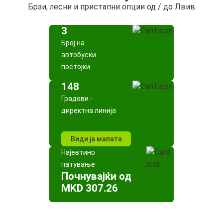
Брзи, лесни и пристапни опции од / до Лвив
3
Број на
автобуски
постојки
148
Градови -
директна линија
Види ја мапата
Најевтино
патување
Почнувајќи од
MKD 307.26