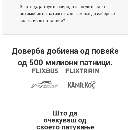
Зошто да ја труете природата со уште еден
автомобил на патиштата кога може да изберете
колективно патување?
Доверба добиена од повеќе
од 500 милиони патници.
Што да
очекуваш од
своето патување