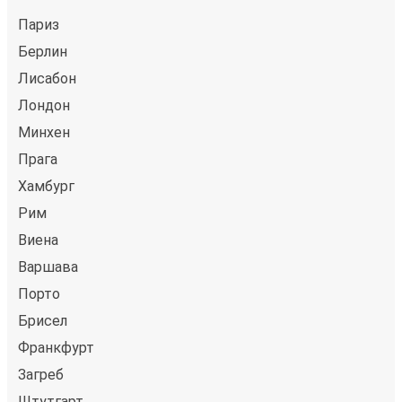
Париз
Берлин
Лисабон
Лондон
Минхен
Прага
Хамбург
Рим
Виена
Варшава
Порто
Брисел
Франкфурт
Загреб
Штутгарт