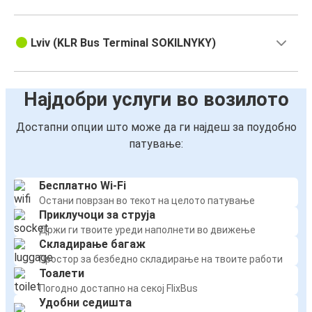
Lviv (KLR Bus Terminal SOKILNYKY)
Најдобри услуги во возилото
Достапни опции што може да ги најдеш за поудобно
патување:
Бесплатно Wi-Fi
Остани поврзан во текот на целото патување
Приклучоци за струја
Држи ги твоите уреди наполнети во движење
Складирање багаж
Простор за безбедно складирање на твоите работи
Тоалети
Погодно достапно на секој FlixBus
Удобни седишта