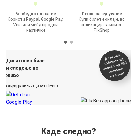
Безбедно плаќање
Лесно за купување
Користи Paypal, Google Pay,
Купи билети онлајн, во
Visa или меѓународни
апликацијата или во
картички
FlixShop
Доверба
добиена о
повеќе о
д
Дигитален билет
д 500
и следење во
милиони
патници
живо
Откриј ја апликацијата FlixBus
Каде следно?