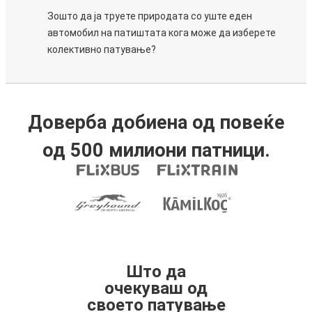
Зошто да ја труете природата со уште еден
автомобил на патиштата кога може да изберете
колективно патување?
Доверба добиена од повеќе
од 500 милиони патници.
Што да
очекуваш од
своето патување