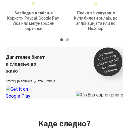
Безбедно плаќање
Лесно за купување
Користи Paypal, Google Pay,
Купи билети онлајн, во
Visa или меѓународни
апликацијата или во
картички
FlixShop
Доверба
добиена о
повеќе о
д
Дигитален билет
д 500
и следење во
милиони
патници
живо
Откриј ја апликацијата FlixBus
Каде следно?