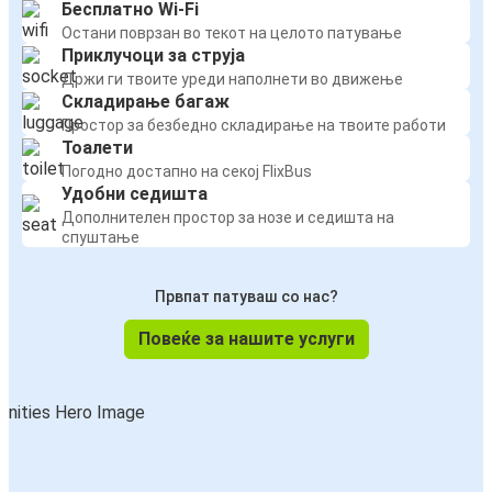
Бесплатно Wi-Fi
Остани поврзан во текот на целото патување
Приклучоци за струја
Држи ги твоите уреди наполнети во движење
Складирање багаж
Простор за безбедно складирање на твоите работи
Тоалети
Погодно достапно на секој FlixBus
Удобни седишта
Дополнителен простор за нозе и седишта на
спуштање
Првпат патуваш со нас?
Повеќе за нашите услуги