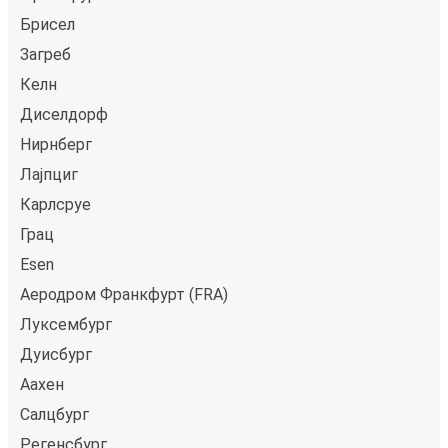
Брисел
Загреб
Келн
Диселдорф
Нирнберг
Лајпциг
Карлсруе
Грац
Esen
Аеродром Франкфурт (FRA)
Луксембург
Дуисбург
Аахен
Салцбург
Регенсбург