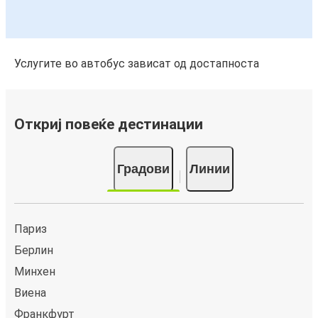
Услугите во автобус зависат од достапноста
Откриј повеќе дестинации
Градови
Линии
Париз
Берлин
Минхен
Виена
Франкфурт