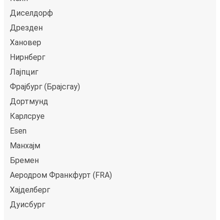
Диселдорф
Дрезден
Хановер
Нирнберг
Лајпциг
Фрајбург (Брајсгау)
Дортмунд
Карлсруе
Esen
Манхајм
Бремен
Аеродром Франкфурт (FRA)
Хајделберг
Дуисбург