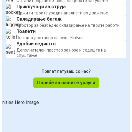
Остани поврзан во текот на целото патување
Приклучоци за струја
Држи ги твоите уреди наполнети во движење
Складирање багаж
Простор за безбедно складирање на твоите работи
Тоалети
Погодно достапно на секој FlixBus
Удобни седишта
Дополнителен простор за нозе и седишта на
спуштање
Првпат патуваш со нас?
Повеќе за нашите услуги