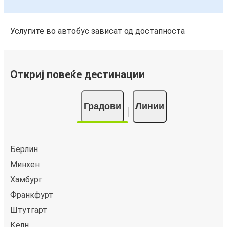
Услугите во автобус зависат од достапноста
Откриј повеќе дестинации
Градови
Линии
Берлин
Минхен
Хамбург
Франкфурт
Штутгарт
Келн