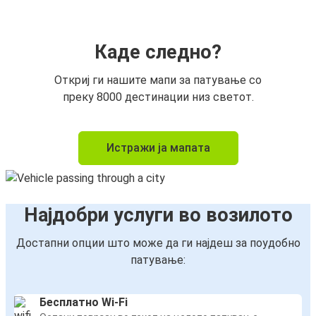
Каде следно?
Откриј ги нашите мапи за патување со
преку 8000 дестинации низ светот.
Истражи ја мапата
Најдобри услуги во возилото
Достапни опции што може да ги најдеш за поудобно
патување:
Бесплатно Wi-Fi