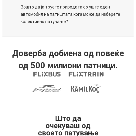
Зошто да ја труете природата со уште еден
автомобил на патиштата кога може да изберете
колективно патување?
Доверба добиена од повеќе
од 500 милиони патници.
Што да
очекуваш од
своето патување