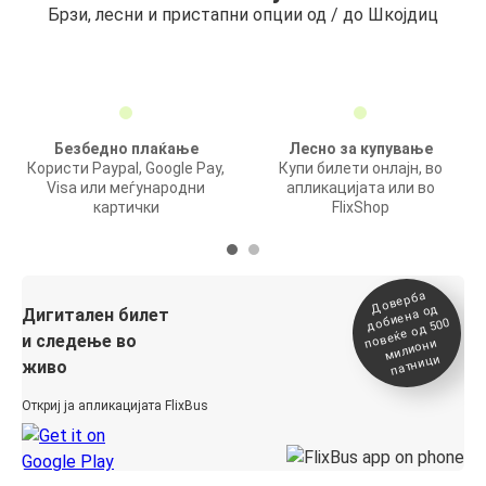
Брзи, лесни и пристапни опции од / до Шкојдиц
Безбедно плаќање
Лесно за купување
Користи Paypal, Google Pay,
Купи билети онлајн, во
Visa или меѓународни
апликацијата или во
картички
FlixShop
Доверба
добиена о
повеќе о
д
Дигитален билет
д 500
и следење во
милиони
патници
живо
Откриј ја апликацијата FlixBus