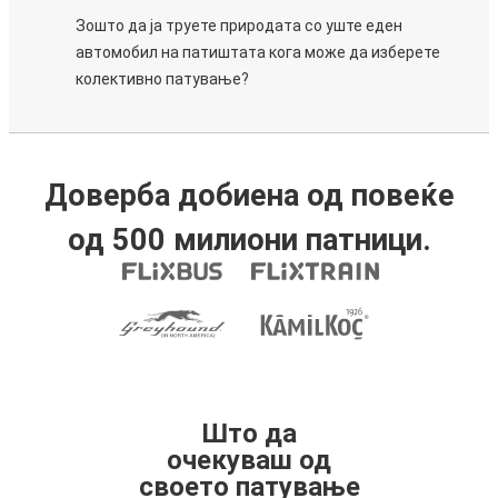
Зошто да ја труете природата со уште еден
автомобил на патиштата кога може да изберете
колективно патување?
Доверба добиена од повеќе
од 500 милиони патници.
Што да
очекуваш од
своето патување