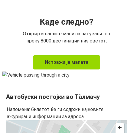
Каде следно?
Откриј ги нашите мапи за патување со
преку 8000 дестинации низ светот.
Истражи ја мапата
Автобуски постојки во Тàлмачу
Напомена: билетот ќе ги содржи најновите
ажурирани информации за адреса