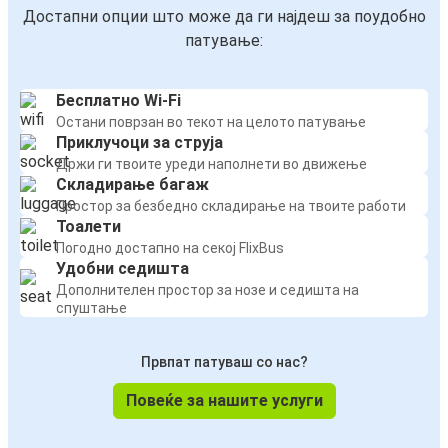
Достапни опции што може да ги најдеш за поудобно
патување:
Бесплатно Wi-Fi
Остани поврзан во текот на целото патување
Приклучоци за струја
Држи ги твоите уреди наполнети во движење
Складирање багаж
Простор за безбедно складирање на твоите работи
Тоалети
Погодно достапно на секој FlixBus
Удобни седишта
Дополнителен простор за нозе и седишта на
спуштање
Првпат патуваш со нас?
Повеќе за нашите услуги