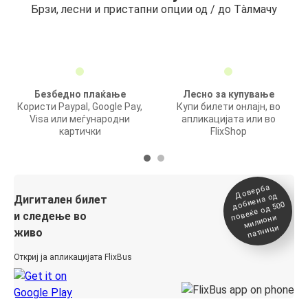
Брзи, лесни и пристапни опции од / до Тàлмачу
Безбедно плаќање
Лесно за купување
Користи Paypal, Google Pay,
Купи билети онлајн, во
Visa или меѓународни
апликацијата или во
картички
FlixShop
Доверба
добиена о
повеќе о
д
Дигитален билет
д 500
и следење во
милиони
патници
живо
Откриј ја апликацијата FlixBus