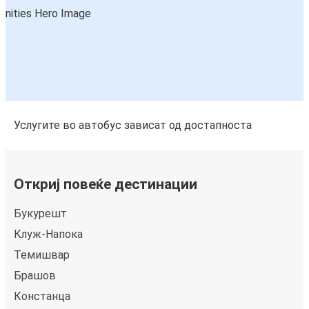
Услугите во автобус зависат од достапноста
Откриј повеќе дестинации
Букурешт
Клуж-Напока
Темишвар
Брашов
Констанца