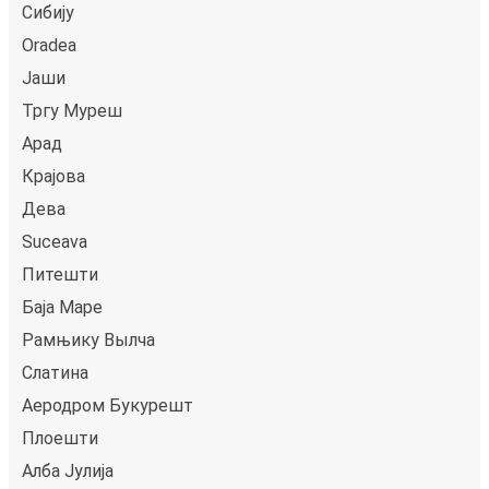
Сибију
Oradea
Јаши
Тргу Муреш
Арад
Крајова
Дева
Suceava
Питешти
Баја Маре
Рамњику Вылча
Слатина
Аеродром Букурешт
Плоешти
Алба Јулија