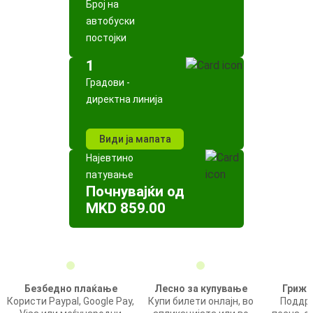
Број на
автобуски
постојки
1
Градови -
директна линија
Види ја мапата
Најевтино
патување
Почнувајќи од
MKD 859.00
Безбедно плаќање
Лесно за купување
Грижа
Користи Paypal, Google Pay,
Купи билети онлајн, во
Поддрш