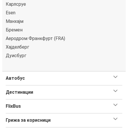
Карлсруе
Esen
Манхајм
Бремен
Аеродром Франкфурт (FRA)
Хајделберг
Дуисбург
Автобус
Дестинации
FlixBus
Грижа за корисници