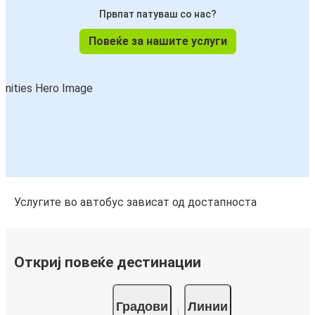
Првпат патуваш со нас?
Повеќе за нашите услуги
Услугите во автобус зависат од достапноста
Откриј повеќе дестинации
Градови
Линии