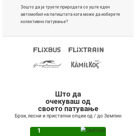
Зошто да ја труете природата со уште еден
автомобил на патиштата кога може да изберете
колективно патување?
Што да
очекуваш од
своето патување
Брзи, лесни и пристапни опции од / до Земпин
1