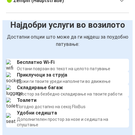
Zempin (Hauptstraße)
Најдобри услуги во возилото
Достапни опции што може да ги најдеш за поудобно
патување:
Бесплатно Wi-Fi
Остани поврзан во текот на целото патување
Приклучоци за струја
Држи ги твоите уреди наполнети во движење
Складирање багаж
Простор за безбедно складирање на твоите работи
Тоалети
Погодно достапно на секој FlixBus
Удобни седишта
Дополнителен простор за нозе и седишта на
спуштање