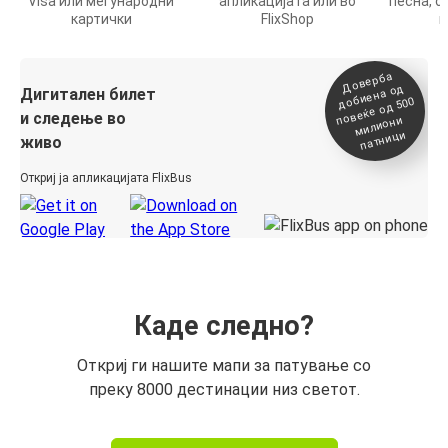
Visa или меѓународни
апликацијата или во
песна, о
картички
FlixShop
п
Доверба
добиена о
повеќе о
д
Дигитален билет
д 500
и следење во
милиони
патници
живо
Откриј ја апликацијата FlixBus
Каде следно?
Откриј ги нашите мапи за патување со
преку 8000 дестинации низ светот.