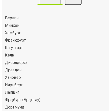
Берлин
Минхен
Хамбург
Франкфурт
Штутгарт
Келн
Диселдорф
Дрезден
Хановер
Нирнберг
Лајпциг
Фрајбург (Брајсгау)
Дортмунд