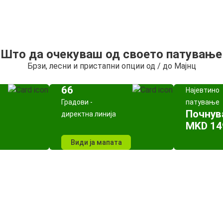
Што да очекуваш од своето патување
Брзи, лесни и пристапни опции од / до Мајнц
66
Најевтино
Градови -
патување
Почнув
директна линија
MKD 14
Види ја мапата