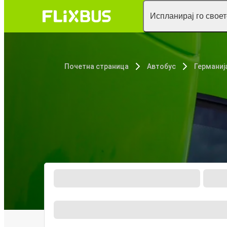
Испланирај го свое
Почетна страница
Автобус
Германиј