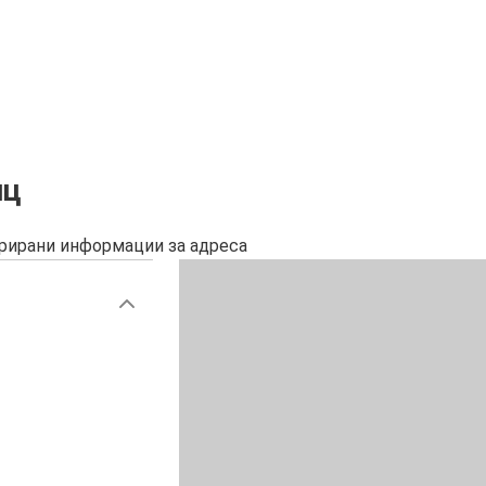
нц
урирани информации за адреса