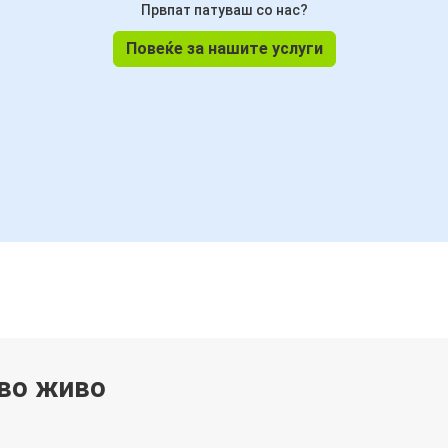
Првпат патуваш со нас?
Повеќе за нашите услуги
 во живо