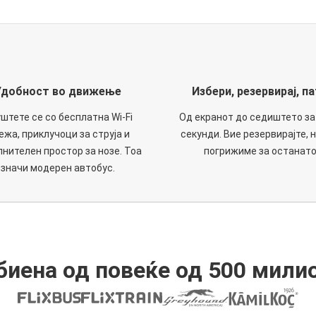
Удобност во движење
Избери, резервирај, па
штете се со бесплатна Wi-Fi
Од екранот до седиштето за
ежа, приклучоци за струја и
секунди. Вие резервирајте, н
нителен простор за нозе. Тоа
погрижиме за останато
значи модерен автобус.
иена од повеќе од 500 мили