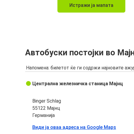
Истражи ја мапата
Автобуски постојки во Мај
Напомена: билетот ќе ги содржи најновите аж
Централна железничка станица Мајнц
Binger Schlag
55122 Мајнц
Германија
Види ја оваа адреса на Google Maps