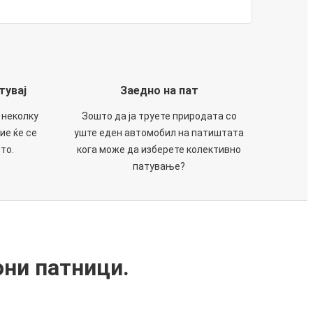
тувај
Заедно на пат
 неколку
Зошто да ја труете природата со
ие ќе се
уште еден автомобил на патиштата
то.
кога може да изберете колективно
патување?
они патници.