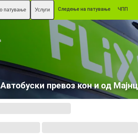
Следење на патување
ЧПП
то патување
Услуги
а
Автобуски превоз кон и од Мајнц