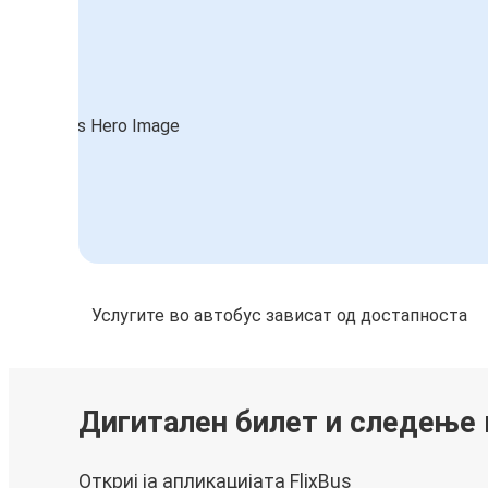
Услугите во автобус зависат од достапноста
Дигитален билет и следење
Откриј ја апликацијата FlixBus