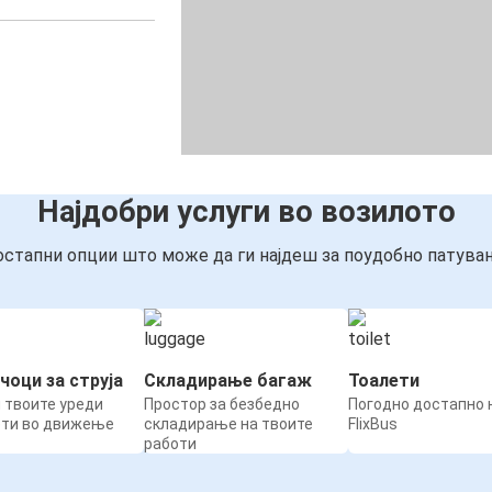
Најдобри услуги во возилото
стапни опции што може да ги најдеш за поудобно патува
чоци за струја
Складирање багаж
Тоалети
 твоите уреди
Простор за безбедно
Погодно достапно н
ети во движење
складирање на твоите
FlixBus
работи